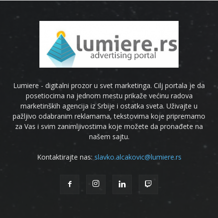
Lumiere - digitalni prozor u svet marketinga. Cilj portala je da
posetiocima na jednom mestu prikaže većinu radova
marketinških agencija iz Srbije i ostatka sveta. Uživajte u
pažljivo odabranim reklamama, tekstovima koje pripremamo
za Vas i svim zanimljivostima koje možete da pronađete na
našem sajtu.
Kontaktirajte nas:
slavko.alcakovic@lumiere.rs