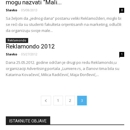
mogu nazvati “Mali...
Slavko
-
05/08/2013
0
Sa željom da „jednog dana“ postanu veliki Reklamožderi, moglo bi
se reći da su studenti fakulteta orijentisanih na marketing, odlučili
da organizuju svoje male...
Reklamondo
Reklamondo 2012
Slavko
-
05/27/2012
1
Dana 25.05.2012. godine održan je drugi po redu Reklamondo,u
organizaciji Advertising portala „Lumiere.rs, a članovi tima bila su
Katarina Kovačević, Milica Radičević, Maja Đorđević,...
1
2
3
ISTAKNUTE OBJAVE