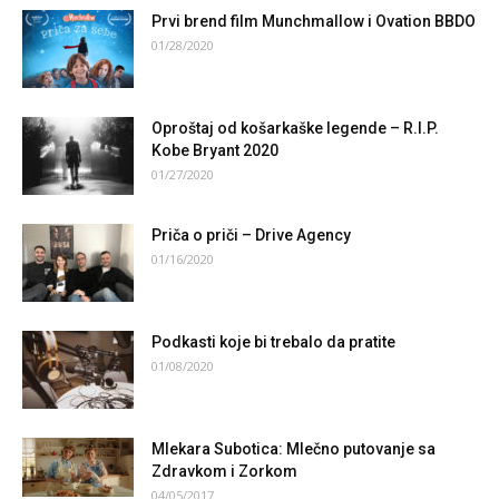
Prvi brend film Munchmallow i Ovation BBDO
01/28/2020
Oproštaj od košarkaške legende – R.I.P.
Kobe Bryant 2020
01/27/2020
Priča o priči – Drive Agency
01/16/2020
Podkasti koje bi trebalo da pratite
01/08/2020
Mlekara Subotica: Mlečno putovanje sa
Zdravkom i Zorkom
04/05/2017