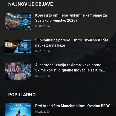
NAJNOVIJE OBJAVE
Koje su to omiljene reklamne kampanje za
Svetsko prvenstvo 2026?
08/06/2026
Subliminalne poruke – mit ili stvarnost? Šta
nauka zaista kaže
07/29/2026
AI personalizacija reklama: kako brend
Skims koristi digitalne inovacije sa Kim...
07/17/2026
POPULARNO
Prvi brend film Munchmallow i Ovation BBDO
01/28/2020