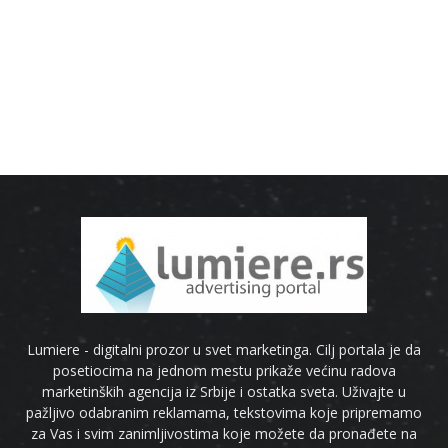
Lumiere - digitalni prozor u svet marketinga. Cilj portala je da
posetiocima na jednom mestu prikaže većinu radova
marketinških agencija iz Srbije i ostatka sveta. Uživajte u
pažljivo odabranim reklamama, tekstovima koje pripremamo
za Vas i svim zanimljivostima koje možete da pronađete na