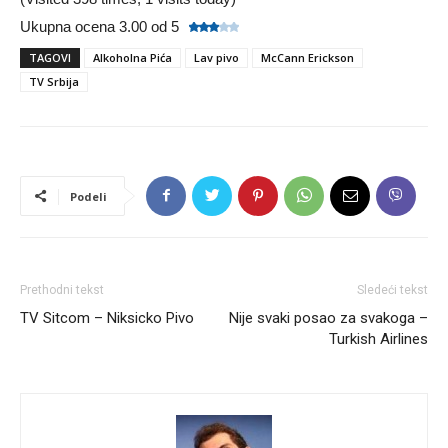
Ukupna ocena 3.00 od 5
TAGOVI
Alkoholna Pića
Lav pivo
McCann Erickson
TV Srbija
Podeli
Prethodni tekst
Sledeći tekst
TV Sitcom – Niksicko Pivo
Nije svaki posao za svakoga –
Turkish Airlines