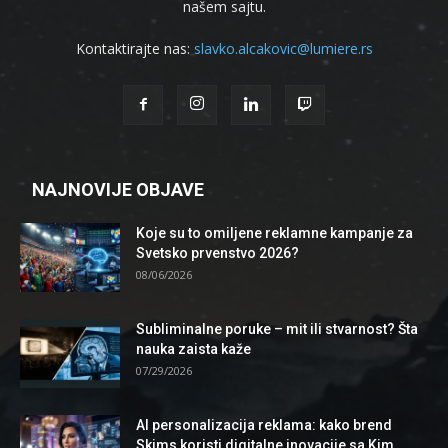
našem sajtu.
Kontaktirajte nas:
slavko.alcakovic@lumiere.rs
NAJNOVIJE OBJAVE
Koje su to omiljene reklamne kampanje za
Svetsko prvenstvo 2026?
08/06/2026
Subliminalne poruke – mit ili stvarnost? Šta
nauka zaista kaže
07/29/2026
AI personalizacija reklama: kako brend
Skims koristi digitalne inovacije sa Kim...