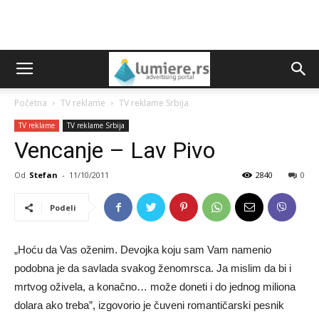
Početna
TV reklame
TV reklame Srbija
TV reklame
TV reklame Srbija
Vencanje – Lav Pivo
Od
Stefan
-
11/10/2011
2840
0
Podeli
„Hoću da Vas oženim. Devojka koju sam Vam namenio
podobna je da savlada svakog ženomrsca. Ja mislim da bi i
mrtvog oživela, a konačno… može doneti i do jednog miliona
dolara ako treba”, izgovorio je čuveni romantičarski pesnik