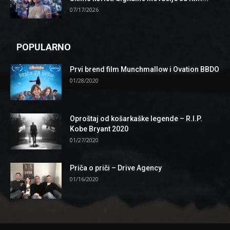
07/17/2026
POPULARNO
Prvi brend film Munchmallow i Ovation BBDO
01/28/2020
Oproštaj od košarkaške legende – R.I.P.
Kobe Bryant 2020
01/27/2020
Priča o priči – Drive Agency
01/16/2020