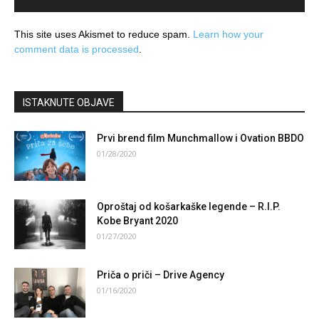
This site uses Akismet to reduce spam.
Learn how your
comment data is processed
.
ISTAKNUTE OBJAVE
Prvi brend film Munchmallow i Ovation BBDO
01/28/2020
Oproštaj od košarkaške legende – R.I.P.
Kobe Bryant 2020
01/27/2020
Priča o priči – Drive Agency
01/16/2020