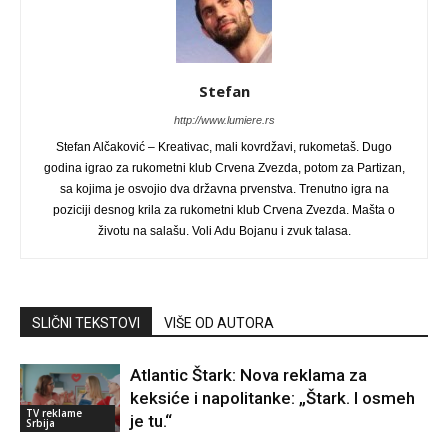
Stefan
http://www.lumiere.rs
Stefan Alčaković – Kreativac, mali kovrdžavi, rukometaš. Dugo
godina igrao za rukometni klub Crvena Zvezda, potom za Partizan,
sa kojima je osvojio dva državna prvenstva. Trenutno igra na
poziciji desnog krila za rukometni klub Crvena Zvezda. Mašta o
životu na salašu. Voli Adu Bojanu i zvuk talasa.
SLIČNI TEKSTOVI
VIŠE OD AUTORA
Atlantic Štark: Nova reklama za
keksiće i napolitanke: „Štark. I osmeh
TV reklame
je tu.“
Srbija