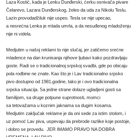
Laza Kostić, kada je Lenku Dunđerski, ćerku osnivača pivare
Čelarevo, Lazara Dunđerskog, želeo da uda za Nikolu Teslu.
Lazin provodadžiluk nije uspeo. Tesla se nije upecao,
a nesrećna Lenka je mlada umrla, a da nesuđenog mladoženju
nije ni videla.
Medjutim u našoj reklami to nije slučaj, jer zatičemo srećne
mladence na dan krunisanja njihove ljubavi kako pozdravljaju
goste. Radi se o tradicionalnoj srpskoj svadbi, gde po obicaju
pola rodbine ne znate. Kao što je i Lav tradicionalno srpsko
pivo dostupno od 1981.godine, tako je i ovo tradicionalna
srpska situacija. Sa jedne strane dolaze ugladjeni gosti sa
familijom, sa druge potpune suprotnosti, momci
sa tetovažama u koznim jaknama sa dugim kosama.
Medjutim zaključak reklame je da oni sede za istim stolom, i
uz pomoć Lav piva, uspevaju da prebrode razlike koje postoje,
i dobro se provedu. JER IMAMO PRAVO NA DOBRA