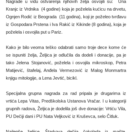
Nagrade u vidu ostvarenja njihovih želja osvojili su: Una
Kranjc iz Vrdnika (4 godine) koja je poželela kućicu na drvetu,
Ognjen Rodić iz Beograda (11 godina), koji je poželeo tvrđavu
iz Gospodara Prstena i Iva Rakić iz Kikinde (8 godina), koja je
poželela i osvojila put u Pariz.
Kako je bilo veoma teško odabrati samo troje dece kome će
se ispuniti želja, Željica je odlučila da dodeli i donacije, pa je
tako Jelena Stojanović, poželela i osvojila mikroskop, Petra
Matijević, štafelaj, Anđela Vermezović iz Malog Monmartra
knjigu mitologije, a Lena Jevtić, bicikl.
Specijalna grupna nagrada za rad pripala je drugarima iz
vrtića Lepa Vitas, Predškolska Ustanova Vračar. I u kategoriji
grupnih radova, Željica je dodelila još dve donacije: Vrtiću Vila,
PU Dečiji dani i PU Nata Veljković iz Kruševca, selo Čitluk.
Najlepše željice, Štarkova dečija čokolada iz mašte,