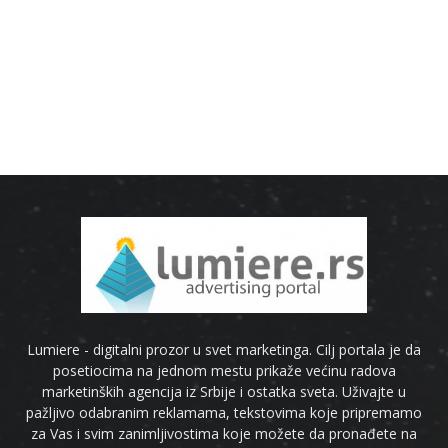
Lumiere - digitalni prozor u svet marketinga. Cilj portala je da
posetiocima na jednom mestu prikaže većinu radova
marketinških agencija iz Srbije i ostatka sveta. Uživajte u
pažljivo odabranim reklamama, tekstovima koje pripremamo
za Vas i svim zanimljivostima koje možete da pronađete na