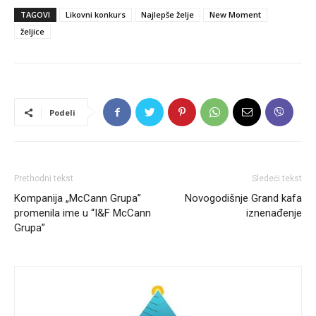
TAGOVI
Likovni konkurs
Najlepše želje
New Moment
željice
Podeli
Prethodni tekst
Sledeći tekst
Kompanija „McCann Grupa”
Novogodišnje Grand kafa
promenila ime u “I&F McCann
iznenađenje
Grupa”