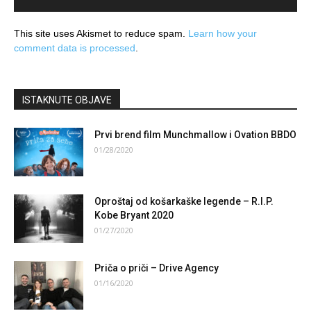
This site uses Akismet to reduce spam.
Learn how your
comment data is processed
.
ISTAKNUTE OBJAVE
Prvi brend film Munchmallow i Ovation BBDO
01/28/2020
Oproštaj od košarkaške legende – R.I.P.
Kobe Bryant 2020
01/27/2020
Priča o priči – Drive Agency
01/16/2020