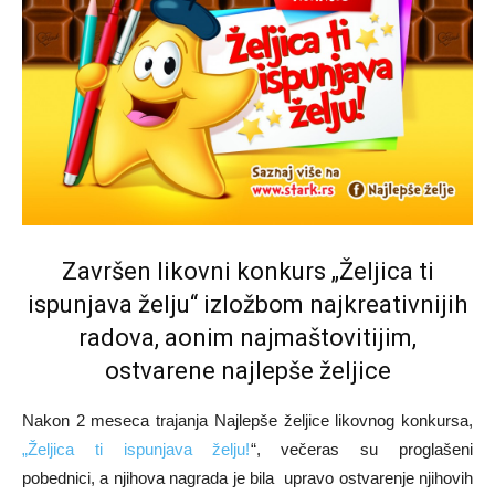
Završen likovni konkurs „Željica ti
ispunjava želju“ izložbom najkreativnijih
radova, aonim najmaštovitijim,
ostvarene najlepše željice
Nakon 2 meseca trajanja Najlepše željice likovnog konkursa,
„Željica ti ispunjava želju!
“, večeras su proglašeni
pobednici, a njihova nagrada je bila upravo ostvarenje njihovih