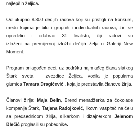
najlepših željica.
Od ukupno 8.300 dečijih radova koji su pristigli na konkurs,
među kojima je bilo i grupnih i individualnih radova, žiri se
opredelio i odabrao 31 finalistu, čiji radovi su
izloženi na premijernoj izložbi dečijih želja u Galeriji New
Moment.
Program prilagođen deci, uz podršku najmlađeg člana slatkog
Štark sveta – zvezdice Željica, vodila je popularna
glumica
Tamara Dragičević
, koja je predstavila članove žirija.
Članovi žirija:
Maja Belin
, Brend menadžerka za čokolade
kompanije Štark,
Tatjana Radojković
, likovni vaspitač na čelu
sa predsednicom žirija, slikarkom i dizajnerkom
Jelenom
Blečić
proglasili su pobednike
.