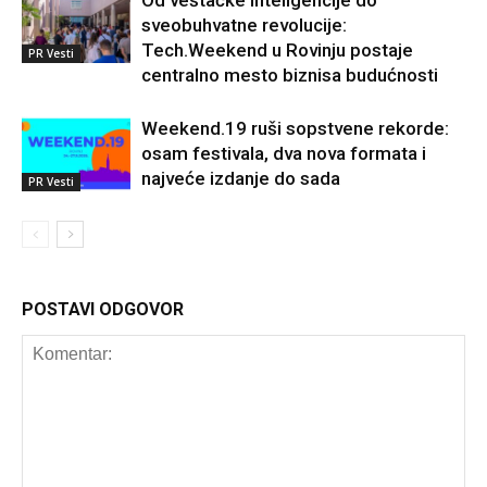
Od veštačke inteligencije do
sveobuhvatne revolucije:
Tech.Weekend u Rovinju postaje
PR Vesti
centralno mesto biznisa budućnosti
Weekend.19 ruši sopstvene rekorde:
osam festivala, dva nova formata i
najveće izdanje do sada
PR Vesti
POSTAVI ODGOVOR