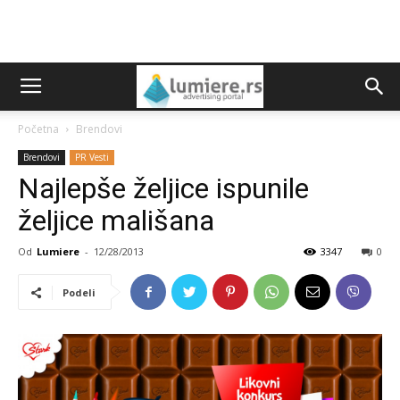
Početna
Brendovi
Brendovi
PR Vesti
Najlepše željice ispunile
željice mališana
Od
Lumiere
-
12/28/2013
3347
0
Podeli