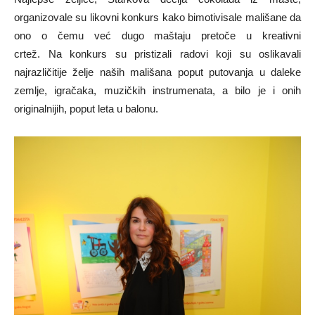
organizovale su likovni konkurs kako bimotivisale mališane da
ono o čemu već dugo maštaju pretoče u kreativni
crtež. Na konkurs su pristizali radovi koji su oslikavali
najrazličitije želje naših mališana poput putovanja u daleke
zemlje, igračaka, muzičkih instrumenata, a bilo je i onih
originalnijih, poput leta u balonu.