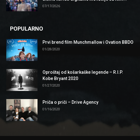
07/17/2026
POPULARNO
Prvi brend film Munchmallow i Ovation BBDO
01/28/2020
Oproštaj od košarkaške legende – R.I.P.
Kobe Bryant 2020
01/27/2020
Priča o priči – Drive Agency
01/16/2020