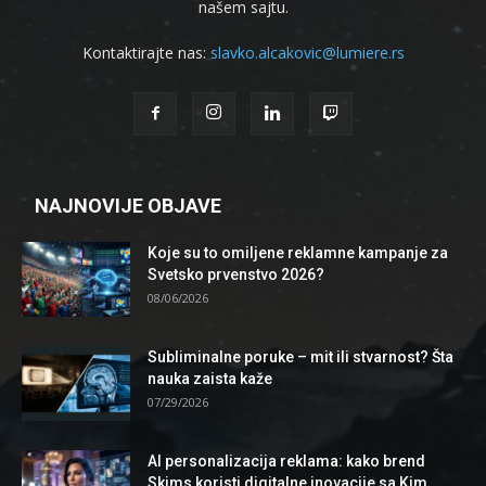
našem sajtu.
Kontaktirajte nas:
slavko.alcakovic@lumiere.rs
NAJNOVIJE OBJAVE
Koje su to omiljene reklamne kampanje za
Svetsko prvenstvo 2026?
08/06/2026
Subliminalne poruke – mit ili stvarnost? Šta
nauka zaista kaže
07/29/2026
AI personalizacija reklama: kako brend
Skims koristi digitalne inovacije sa Kim...