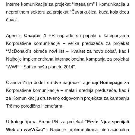
Interne komunikacije za projekat “Intesa tim” i Komunikacija u
neprofitnom sektoru za projekat “Čuvarkućica, kuća koja decu
čuva”.
Agenciji
Chapter 4
PR nagrade su pripale u kategorijama
Korporativne komunikacije – velika preduzeća za projekat
“McDonald`s okreće novi list – Kvalitet za novo doba”, kao i
Najbolje implementirana internacionalna kampanja za projekat
“WWF – Sat za našu planetu 2014”.
Članovi Žirija dodeli su dve nagrade i agenciji
Homepage
za
Korporativne komunikacije – mala i srednja preduzeća, kao i
za Komunikaciju društveno odgovornih projekata za kampanju
Trčimo porodično Hemofarm.
U kategorijama Brend PR za projekat
“Erste Njuz specijali
Webiz i wwVršac”
i Najbolje implementirana internacionalna