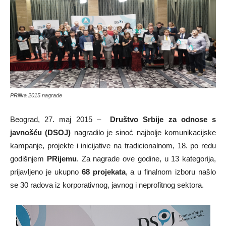
PRilika 2015 nagrade
Beograd, 27. maj 2015 –
Društvo Srbije za odnose s
javnošću (DSOJ)
nagradilo je sinoć najbolje komunikacijske
kampanje, projekte i inicijative na tradicionalnom, 18. po redu
godišnjem
PRijemu
. Za nagrade ove godine, u 13 kategorija,
prijavljeno je ukupno
68 projekata
, a u finalnom izboru našlo
se 30 radova iz korporativnog, javnog i neprofitnog sektora.