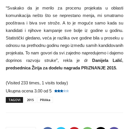
“Svakako da je merilo za procenu projekata u oblasti
komunikacija nešto što se neprestano menja, mi smatramo
pooštrava i biva sve strože. A to je moguće samo kada su
kandidati i njihove kampanje sve bolje iz godine u godinu.
Statistički gledano, veća je razlika ove godine bila u proseku u
odnosu na prethodnu godinu nego između samih kandidovanih
projekata. To nam govori da svi zajedno napredujemo i dajemo
doprinos razvoju struke”, rekla je dr
Danijela Lalić
,
predsednica Žirija za dodelu nagrada PRiZNANJE 2015
.
(Visited 233 times, 1 visits today)
Ukupna ocena 3.00 od 5
TAGOVI
2015
PRilika