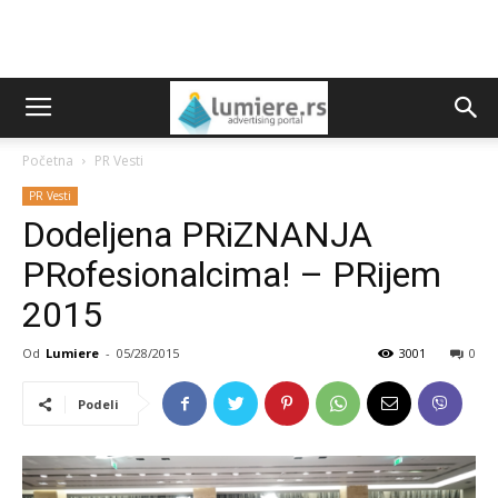
Početna
PR Vesti
PR Vesti
Dodeljena PRiZNANJA
PRofesionalcima! – PRijem
2015
Od
Lumiere
-
05/28/2015
3001
0
Podeli