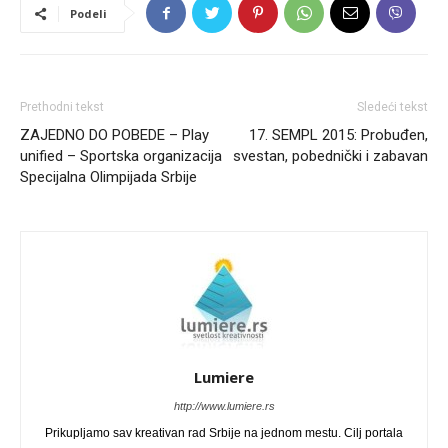
Podeli
Prethodni tekst
Sledeći tekst
ZAJEDNO DO POBEDE – Play
17. SEMPL 2015: Probuđen,
unified – Sportska organizacija
svestan, pobednički i zabavan
Specijalna Olimpijada Srbije
Lumiere
http://www.lumiere.rs
Prikupljamo sav kreativan rad Srbije na jednom mestu. Cilj portala