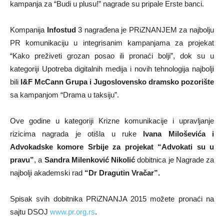
kampanja za “Budi u plusu!” nagrade su pripale Erste banci.
Kompanija
Infostud
3 nagrađena je PRiZNANJEM za najbolju
PR komunikaciju u integrisanim kampanjama za projekat
“Kako preživeti grozan posao ili pronaći bolji”, dok su u
kategoriji Upotreba digitalnih medija i novih tehnologija najbolji
bili
I&F McCann Grupa i Jugoslovensko dramsko pozorište
sa kampanjom “Drama u taksiju”.
Ove godine u kategoriji Krizne komunikacije i upravljanje
rizicima nagrada je otišla u ruke
Ivana Miloševića i
Advokadske komore Srbije za projekat “Advokati su u
pravu”
, a
Sandra Milenković Nikolić
dobitnica je Nagrade za
najbolji akademski rad
“Dr Dragutin Vračar”.
Spisak svih dobitnika PRiZNANJA 2015 možete pronaći na
sajtu DSOJ
www.pr.org.rs
.