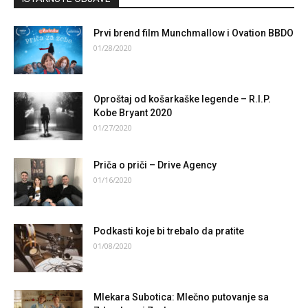
Prvi brend film Munchmallow i Ovation BBDO
01/28/2020
Oproštaj od košarkaške legende – R.I.P.
Kobe Bryant 2020
01/27/2020
Priča o priči – Drive Agency
01/16/2020
Podkasti koje bi trebalo da pratite
01/08/2020
Mlekara Subotica: Mlečno putovanje sa