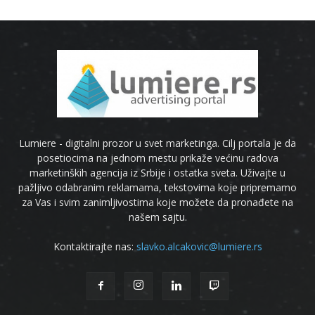
Lumiere - digitalni prozor u svet marketinga. Cilj portala je da
posetiocima na jednom mestu prikaže većinu radova
marketinških agencija iz Srbije i ostatka sveta. Uživajte u
pažljivo odabranim reklamama, tekstovima koje pripremamo
za Vas i svim zanimljivostima koje možete da pronađete na
našem sajtu.
Kontaktirajte nas:
slavko.alcakovic@lumiere.rs