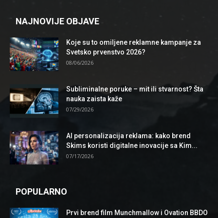
NAJNOVIJE OBJAVE
Koje su to omiljene reklamne kampanje za
Svetsko prvenstvo 2026?
08/06/2026
Subliminalne poruke – mit ili stvarnost? Šta
nauka zaista kaže
07/29/2026
AI personalizacija reklama: kako brend
Skims koristi digitalne inovacije sa Kim...
07/17/2026
POPULARNO
Prvi brend film Munchmallow i Ovation BBDO