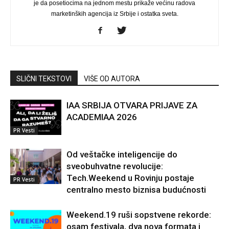
je da posetiocima na jednom mestu prikaže većinu radova
marketinških agencija iz Srbije i ostatka sveta.
SLIČNI TEKSTOVI
VIŠE OD AUTORA
IAA SRBIJA OTVARA PRIJAVE ZA
ACADEMIAA 2026
PR Vesti
Od veštačke inteligencije do
sveobuhvatne revolucije:
Tech.Weekend u Rovinju postaje
PR Vesti
centralno mesto biznisa budućnosti
Weekend.19 ruši sopstvene rekorde:
osam festivala, dva nova formata i