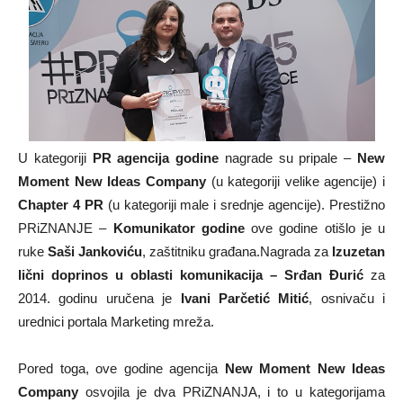
U kategoriji
PR agencija godine
nagrade su pripale –
New
Moment New Ideas Company
(u kategoriji velike agencije) i
Chapter 4 PR
(u kategoriji male i srednje agencije). Prestižno
PRiZNANJE –
Komunikator godine
ove godine otišlo je u
ruke
Saši Jankoviću
, zaštitniku građana.Nagrada za
Izuzetan
lični doprinos u oblasti komunikacija – Srđan Đurić
za
2014. godinu uručena je
Ivani Parčetić Mitić
, osnivaču i
urednici portala Marketing mreža.
Pored toga, ove godine agencija
New Moment New Ideas
Company
osvojila je dva PRiZNANJA, i to u kategorijama