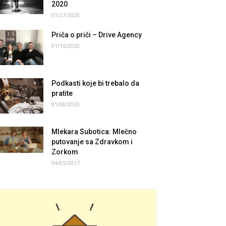
2020
01/27/2020
Priča o priči – Drive Agency
01/16/2020
Podkasti koje bi trebalo da
pratite
01/08/2020
Mlekara Subotica: Mlečno
putovanje sa Zdravkom i
Zorkom
04/05/2017