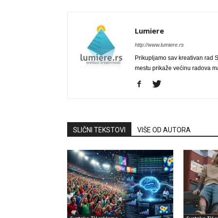
Lumiere
http://www.lumiere.rs
Prikupljamo sav kreativan rad S
mestu prikaže većinu radova mar
SLIČNI TEKSTOVI
VIŠE OD AUTORA