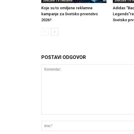
Svetske TV reklame
Svetske TV 
Koje su to omiljene reklamne
Adidas “Ba
kampanje za Svetsko prvenstvo
Legends”re
2026?
Svetsko prv
POSTAVI ODGOVOR