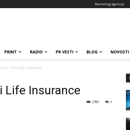
Marketing agencije
PRINT
RADIO
PR VESTI
BLOG
NOVOSTI
heroj – Thai Life Insurance
i Life Insurance
2783
0