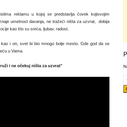
slima reklamu u kojoj se predstavlja čovek kojisvojim
oznaje umetnost davanja, ne tražeći ništa za uzvrat, dobija
ije kao što su sreća, ljubav, radost.
lo kao i on, svet bi bio mnogo bolje mesto. Gde god da se
sreću u Vama.
P
ruži i ne očekuj ništa za uzvrat“
Na