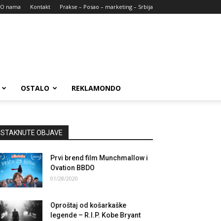
O nama
Kontakt
Prakse – Posao – marketing – Srbija
OSTALO
REKLAMONDO
ISTAKNUTE OBJAVE
Prvi brend film Munchmallow i
Ovation BBDO
01/28/2020
Oproštaj od košarkaške
legende – R.I.P. Kobe Bryant