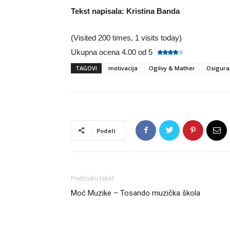
Tekst napisala: Kristina Banda
(Visited 200 times, 1 visits today)
Ukupna ocena 4.00 od 5
TAGOVI
motivacija
Ogilvy & Mather
Osigura
Podeli
Prethodni tekst
Moć Muzike – Tosando muzička škola