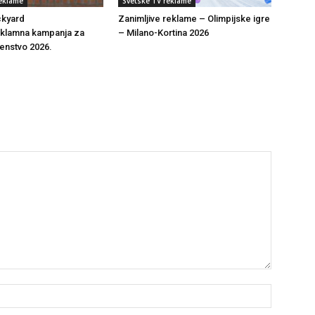
reklame
Svetske TV reklame
ckyard
Zanimljive reklame – Olimpijske igre
klamna kampanja za
– Milano-Kortina 2026
enstvo 2026.