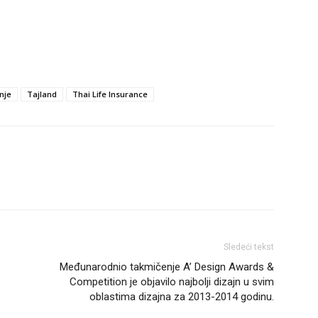
nje
Tajland
Thai Life Insurance
Sledeći tekst
Međunarodnio takmičenje A’ Design Awards &
Competition je objavilo najbolji dizajn u svim
oblastima dizajna za 2013-2014 godinu.