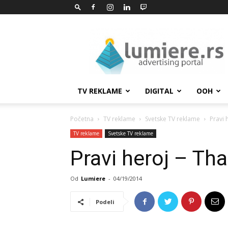
Lumiere.rs
TV REKLAME
DIGITAL
OOH
Početna
TV reklame
Svetske TV reklame
Pravi 
TV reklame
Svetske TV reklame
Pravi heroj – Tha
Od
Lumiere
-
04/19/2014
Podeli