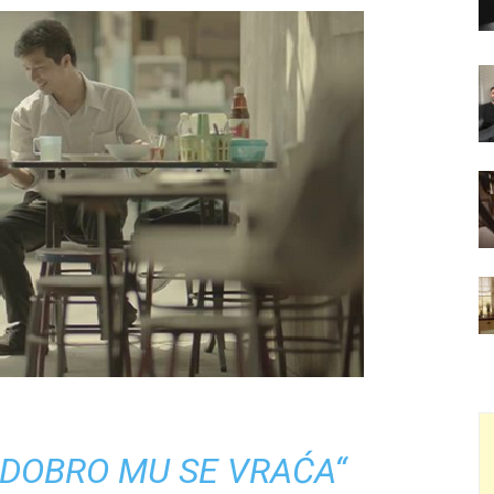
, DOBRO MU SE VRAĆA“