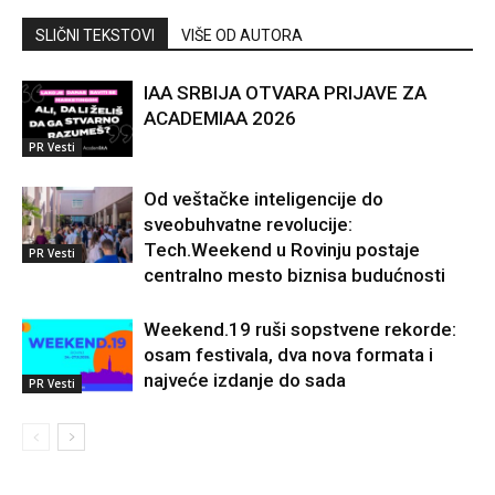
SLIČNI TEKSTOVI
VIŠE OD AUTORA
IAA SRBIJA OTVARA PRIJAVE ZA
ACADEMIAA 2026
PR Vesti
Od veštačke inteligencije do
sveobuhvatne revolucije:
Tech.Weekend u Rovinju postaje
PR Vesti
centralno mesto biznisa budućnosti
Weekend.19 ruši sopstvene rekorde:
osam festivala, dva nova formata i
najveće izdanje do sada
PR Vesti