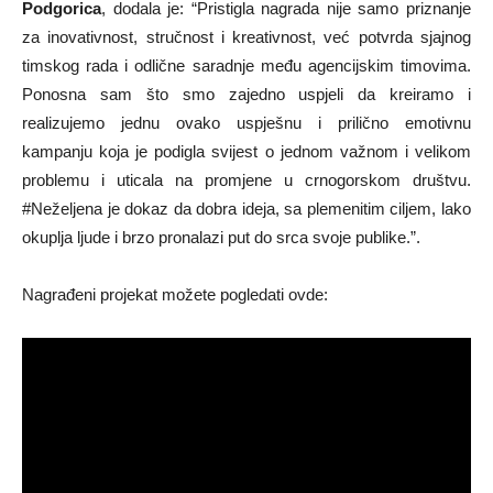
Podgorica
, dodala je: “Pristigla nagrada nije samo priznanje
za inovativnost, stručnost i kreativnost, već potvrda sjajnog
timskog rada i odlične saradnje među agencijskim timovima.
Ponosna sam što smo zajedno uspjeli da kreiramo i
realizujemo jednu ovako uspješnu i prilično emotivnu
kampanju koja je podigla svijest o jednom važnom i velikom
problemu i uticala na promjene u crnogorskom društvu.
#Neželjena je dokaz da dobra ideja, sa plemenitim ciljem, lako
okuplja ljude i brzo pronalazi put do srca svoje publike.”.
Nagrađeni projekat možete pogledati ovde: