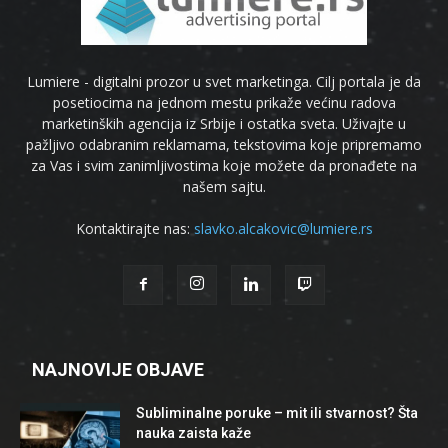
Lumiere - digitalni prozor u svet marketinga. Cilj portala je da
posetiocima na jednom mestu prikaže većinu radova
marketinških agencija iz Srbije i ostatka sveta. Uživajte u
pažljivo odabranim reklamama, tekstovima koje pripremamo
za Vas i svim zanimljivostima koje možete da pronađete na
našem sajtu.
Kontaktirajte nas:
slavko.alcakovic@lumiere.rs
NAJNOVIJE OBJAVE
Subliminalne poruke – mit ili stvarnost? Šta
nauka zaista kaže