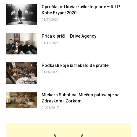
Oproštaj od košarkaške legende – R.I.P.
Kobe Bryant 2020
01/27/2020
Priča o priči – Drive Agency
01/16/2020
Podkasti koje bi trebalo da pratite
01/08/2020
Mlekara Subotica: Mlečno putovanje sa
Zdravkom i Zorkom
04/05/2017