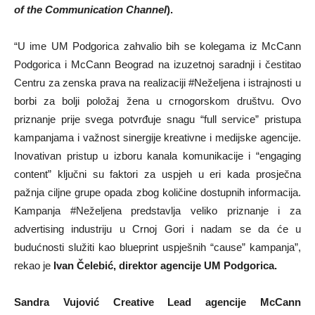
of the Communication Channel
).
“U ime UM Podgorica zahvalio bih se kolegama iz McCann
Podgorica i McCann Beograd na izuzetnoj saradnji i čestitao
Centru za zenska prava na realizaciji #Neželjena i istrajnosti u
borbi za bolji položaj žena u crnogorskom društvu. Ovo
priznanje prije svega potvrđuje snagu “full service” pristupa
kampanjama i važnost sinergije kreativne i medijske agencije.
Inovativan pristup u izboru kanala komunikacije i “engaging
content” ključni su faktori za uspjeh u eri kada prosječna
pažnja ciljne grupe opada zbog količine dostupnih informacija.
Kampanja #Neželjena predstavlja veliko priznanje i za
advertising industriju u Crnoj Gori i nadam se da će u
budućnosti služiti kao blueprint uspješnih “cause” kampanja”,
rekao je
Ivan Čelebić, direktor agencije UM Podgorica.
Sandra Vujović Creative Lead agencije McCann