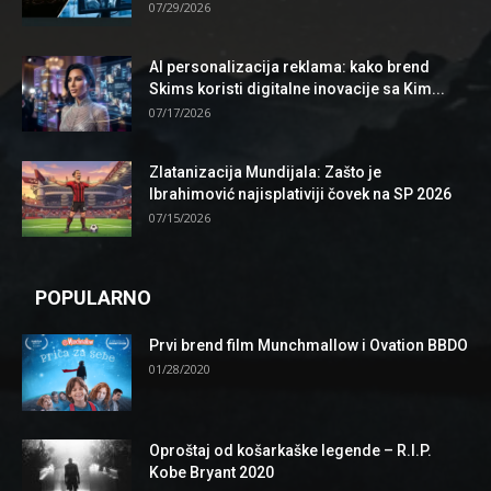
07/29/2026
AI personalizacija reklama: kako brend
Skims koristi digitalne inovacije sa Kim...
07/17/2026
Zlatanizacija Mundijala: Zašto je
Ibrahimović najisplativiji čovek na SP 2026
07/15/2026
POPULARNO
Prvi brend film Munchmallow i Ovation BBDO
01/28/2020
Oproštaj od košarkaške legende – R.I.P.
Kobe Bryant 2020