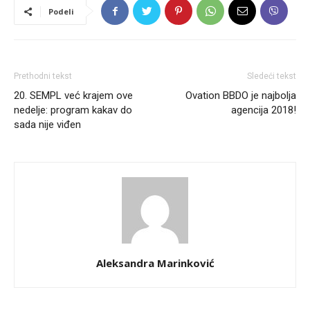
Podeli
Prethodni tekst
Sledeći tekst
20. SEMPL već krajem ove
Ovation BBDO je najbolja
nedelje: program kakav do
agencija 2018!
sada nije viđen
Aleksandra Marinković