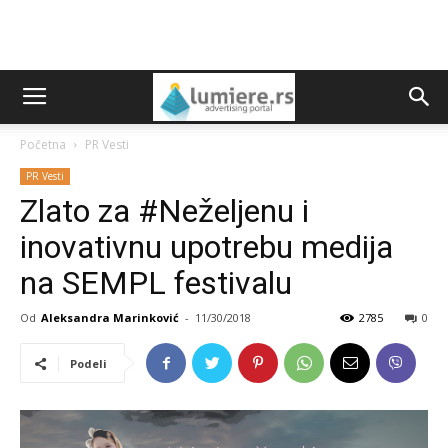
Početna
PR Vesti
PR Vesti
Zlato za #Neželjenu i
inovativnu upotrebu medija
na SEMPL festivalu
Od
Aleksandra Marinković
-
11/30/2018
2785
0
Podeli