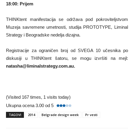
18:00: Prijem
THINKtent manifestacija se održava pod pokroviteljstvom
Muzeja savremene umetnosti, studija PROTOTYPE, Liminal
Strategy i Beogradske nedelja dizajna.
Registracije za ograničen broj od SVEGA 10 učesnika po
diskusiji u THINKtent šatoru, se mogu izvršiti na mejl:
natasha@liminalstrategy.com.au.
(Visited 167 times, 1 visits today)
Ukupna ocena 3.00 od 5
TAGOVI
2014
Belgrade design week
Pr vesti