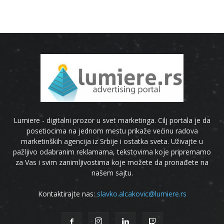
Lumiere - digitalni prozor u svet marketinga. Cilj portala je da
posetiocima na jednom mestu prikaže većinu radova
marketinških agencija iz Srbije i ostatka sveta. Uživajte u
pažljivo odabranim reklamama, tekstovima koje pripremamo
za Vas i svim zanimljivostima koje možete da pronađete na
našem sajtu.
Kontaktirajte nas:
slavko.alcakovic@lumiere.rs