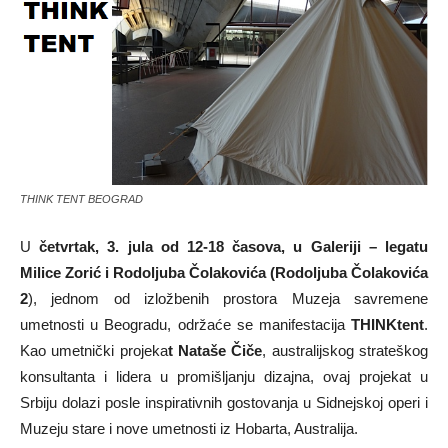
THINK TENT BEOGRAD
U
četvrtak, 3. jula od 12-18 časova, u Galeriji – legatu
Milice Zorić i Rodoljuba Čolakovića (Rodoljuba Čolakovića
2
), jednom od izložbenih prostora Muzeja savremene
umetnosti u Beogradu, održaće se manifestacija
THINKtent
.
Kao umetnički projeka
t
Nataše Čič
e
, australijskog strateškog
konsultanta i lidera u promišljanju dizajna, ovaj projekat u
Srbiju dolazi posle inspirativnih gostovanja u Sidnejskoj operi i
Muzeju stare i nove umetnosti iz Hobarta, Australija.