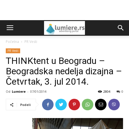
Početna
PR Vesti
PR Vesti
THINKtent u Beogradu –
Beogradska nedelja dizajna –
Četvrtak, 3. jul 2014.
Od
Lumiere
-
07/01/2014
2804
0
Podeli