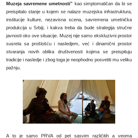
Muzeja savremene umetnosti”
kao simptomatičan da bi se
preispitalo stanje u kojem se nalaze muzejska infrastruktura,
institucije kulture, nezavisna scena, savremena umetnička
produkcija u Srbiji, i kakva treba da bude strategija stručne
javnosti oko ove situacije. Muzej nije samo ekskluzivni prostor
susreta sa prošlošću i nasledjem, već i dinamični prostor
stvaranja novih oblika društvenosti kojima se preispituju
tradicije i nasledje i zbog toga je neophodno posvetiti mu veliku
pažnju.
A to je samo PRVA od pet sasvim različitih a veoma