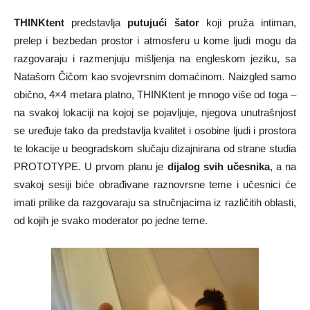
THINKtent
predstavlja
putujući šator
koji pruža intiman,
prelep i bezbedan prostor i atmosferu u kome ljudi mogu da
razgovaraju i razmenjuju mišljenja na engleskom jeziku, sa
Natašom Čičom kao svojevrsnim domaćinom. Naizgled samo
obično, 4×4 metara platno, THINKtent je mnogo više od toga –
na svakoj lokaciji na kojoj se pojavljuje, njegova unutrašnjost
se uređuje tako da predstavlja kvalitet i osobine ljudi i prostora
te lokacije u beogradskom slučaju dizajnirana od strane studia
PROTOTYPE. U prvom planu je
dijalog svih učesnika
, a na
svakoj sesiji biće obrađivane raznovrsne teme i učesnici će
imati prilike da razgovaraju sa stručnjacima iz različitih oblasti,
od kojih je svako moderator po jedne teme.