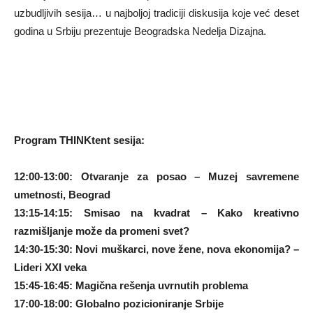
uzbudljivih sesija… u najboljoj tradiciji diskusija koje već deset
godina u Srbiju prezentuje Beogradska Nedelja Dizajna.
Program THINKtent sesija:
12:00-13:00: Otvaranje za posao – Muzej savremene
umetnosti, Beograd
13:15-14:15: Smisao na kvadrat – Kako kreativno
razmišljanje može da promeni svet?
14:30-15:30: Novi muškarci, nove žene, nova ekonomija? –
Lideri XXI veka
15:45-16:45: Magična rešenja uvrnutih problema
17:00-18:00: Globalno pozicioniranje Srbije