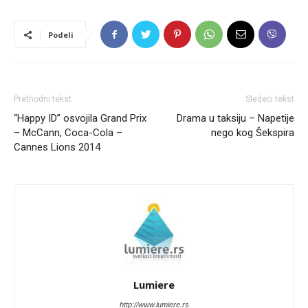
Podeli
Prethodni tekst
Sledeći tekst
“Happy ID” osvojila Grand Prix
Drama u taksiju – Napetije
– McCann, Coca-Cola –
nego kog Šekspira
Cannes Lions 2014
Lumiere
http://www.lumiere.rs