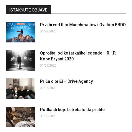
ISTAKNUTE OBJAVE
Prvi brend film Munchmallow i Ovation BBDO
01/28/2020
Oproštaj od košarkaške legende – R.I.P.
Kobe Bryant 2020
01/27/2020
Priča o priči – Drive Agency
01/16/2020
Podkasti koje bi trebalo da pratite
01/08/2020