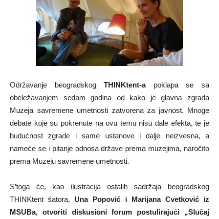
Održavanje beogradskog
THINKtent-a
poklapa se sa
obeležavanjem sedam godina od kako je glavna zgrada
Muzeja savremene umetnosti zatvorena za javnost. Mnoge
debate koje su pokrenute na ovu temu nisu dale efekta, te je
budućnost zgrade i same ustanove i dalje neizvesna, a
nameće se i pitanje odnosa države prema muzejima, naročito
prema Muzeju savremene umetnosti.
S’toga će, kao ilustracija ostalih sadržaja beogradskog
THINKtent šatora,
Una Popović i Marijana Cvetković iz
MSUBa, otvoriti diskusioni forum postulirajući „Slučaj