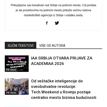
Prikupljamo sav kreativan rad Srbije na jednom mestu. Cilj portala
je da posetiocima na jednom mestu prikaže većinu radova
marketinških agencija iz Srbije i ostatka sveta.
SLIČNI TEKSTOVI
VIŠE OD AUTORA
IAA SRBIJA OTVARA PRIJAVE ZA
ACADEMIAA 2026
PR Vesti
Od veštačke inteligencije do
sveobuhvatne revolucije:
Tech.Weekend u Rovinju postaje
PR Vesti
centralno mesto biznisa budućnosti