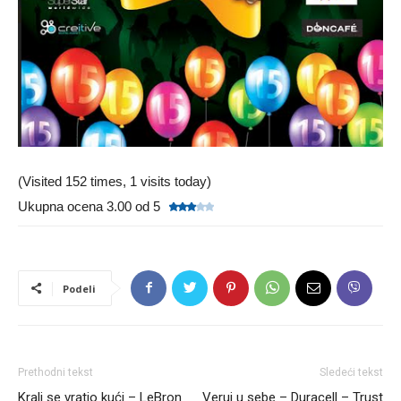
(Visited 152 times, 1 visits today)
Ukupna ocena 3.00 od 5
Podeli
Prethodni tekst
Sledeći tekst
Kralj se vratio kući – LeBron
Veruj u sebe – Duracell – Trust