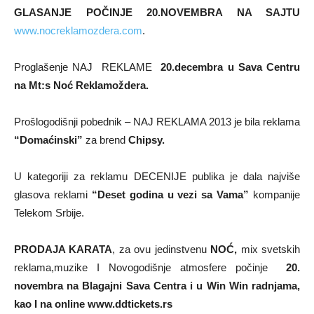
GLASANJE POČINJE 20.NOVEMBRA NA SAJTU
www.nocreklamozdera.com
.
Proglašenje NAJ REKLAME
20.decembra u Sava Centru
na Mt:s Noć Reklamoždera.
Prošlogodišnji pobednik – NAJ REKLAMA 2013 je bila reklama
“Domaćinski”
za brend
Chipsy.
U kategoriji za reklamu DECENIJE publika je dala najviše
glasova reklami
“Deset godina u vezi sa Vama”
kompanije
Telekom Srbije.
PRODAJA KARATA
, za ovu jedinstvenu
NOĆ,
mix svetskih
reklama,muzike I Novogodišnje atmosfere počinje
20.
novembra na Blagajni Sava Centra i u Win Win radnjama,
kao I na online www.ddtickets.rs