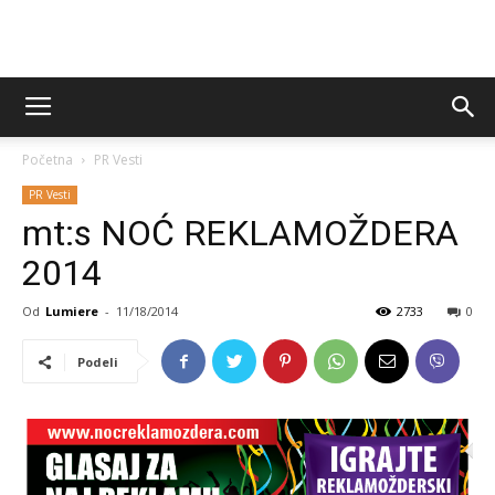
Početna
PR Vesti
PR Vesti
mt:s NOĆ REKLAMOŽDERA
2014
Od
Lumiere
-
11/18/2014
2733
0
Podeli