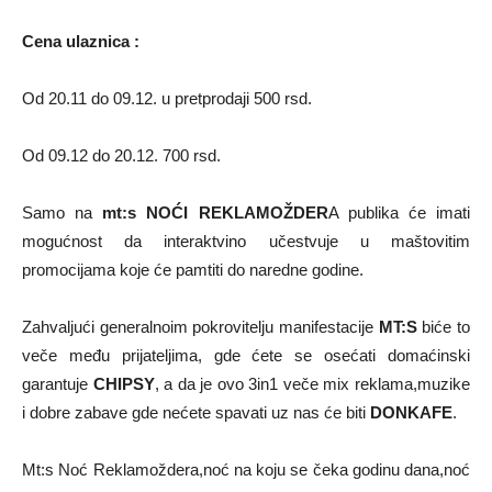
Cena ulaznica :
Od 20.11 do 09.12. u pretprodaji 500 rsd.
Od 09.12 do 20.12. 700 rsd.
Samo na
mt:s NOĆI REKLAMOŽDER
A publika će imati
mogućnost da interaktvino učestvuje u maštovitim
promocijama koje će pamtiti do naredne godine.
Zahvaljući generalnoim pokrovitelju manifestacije
MT:S
biće to
veče među prijateljima, gde ćete se osećati domaćinski
garantuje
CHIPSY
, a da je ovo 3in1 veče mix reklama,muzike
i dobre zabave gde nećete spavati uz nas će biti
DONKAFE
.
Mt:s Noć Reklamoždera,noć na koju se čeka godinu dana,noć