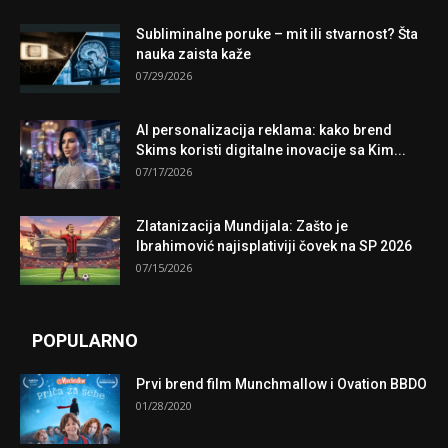
Subliminalne poruke – mit ili stvarnost? Šta
nauka zaista kaže
07/29/2026
AI personalizacija reklama: kako brend
Skims koristi digitalne inovacije sa Kim...
07/17/2026
Zlatanizacija Mundijala: Zašto je
Ibrahimović najisplativiji čovek na SP 2026
07/15/2026
POPULARNO
Prvi brend film Munchmallow i Ovation BBDO
01/28/2020