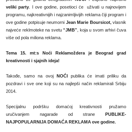
veliki party
. I ove godine, posetioci će uživati u najnovijem
programu, najkreativnijih i najzanimljivijih reklama čiji program i
ove godine potpisuje neumorni
Jean Marie Boursicot,
vlasnik
najveće reklmoteke na svetu
“JMB”
, koja u svom arhivi čuva
više od pola miliona reklama.
Tema 15. mt:s Noći Reklamoždera je Beograd grad
kreativnosti i sjajnih ideja!
Takođe, samo na ovoj
NOĆI
publika će imati priliku da
pozdravi i sve one koji su na najlepši način reklamirali Srbiju
2014.
Specijalnu podršku domaćoj kreativnosti pružamo
uručivanjem nagarade od strane
PUBLIKE-
NAJPOPULARNIJA DOMAĆA REKLAMA ove godine.