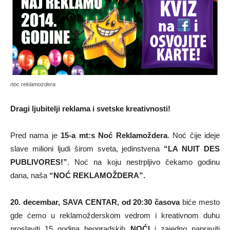
noc reklamozdera
Dragi ljubitelji reklama i svetske kreativnosti!
Pred nama je
15-a mt:s Noć Reklamoždera
. Noć čije ideje
slave milioni ljudi širom sveta, jedinstvena
“LA NUIT DES
PUBLIVORES!”
. Noć na koju nestrpljivo čekamo godinu
dana, naša
“NOĆ REKLAMOŽDERA”.
20. decembar, SAVA CENTAR, od 20:30 časova
biće mesto
gde ćemo u reklamožderskom vedrom i kreativnom duhu
proslaviti 15 godina beogradskih
NOĆI
i zajedno napraviti