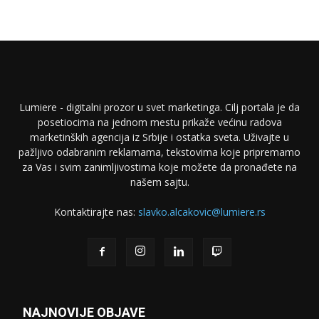
Lumiere - digitalni prozor u svet marketinga. Cilj portala je da
posetiocima na jednom mestu prikaže većinu radova
marketinških agencija iz Srbije i ostatka sveta. Uživajte u
pažljivo odabranim reklamama, tekstovima koje pripremamo
za Vas i svim zanimljivostima koje možete da pronađete na
našem sajtu.
Kontaktirajte nas:
slavko.alcakovic@lumiere.rs
NAJNOVIJE OBJAVE