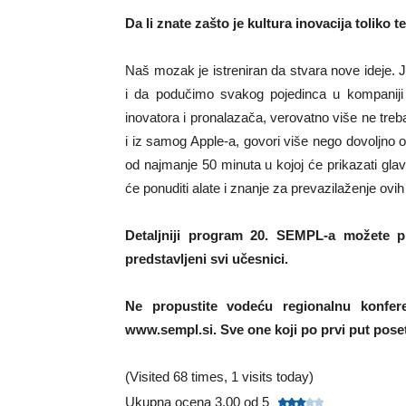
Da li znate zašto je kultura inovacija toliko
Naš mozak je istreniran da stvara nove ideje.
i da podučimo svakog pojedinca u kompaniji 
inovatora i pronalazača, verovatno više ne treb
i iz samog Apple-a, govori više nego dovoljno
od najmanje 50 minuta u kojoj će prikazati gla
će ponuditi alate i znanje za prevazilaženje ovi
Detaljniji program 20. SEMPL-a možete 
predstavljeni svi učesnici.
Nе propustite vodeću regionalnu konfer
www.sempl.si. Sve one koji po prvi put pose
(Visited 68 times, 1 visits today)
Ukupna ocena 3.00 od 5