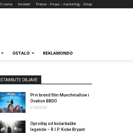
O nama
Kontakt
Prakse – Posao – marketing – Srbija
OSTALO
REKLAMONDO
ISTAKNUTE OBJAVE
Prvi brend film Munchmallow i
Ovation BBDO
01/28/2020
Oproštaj od košarkaške
legende – R.I.P. Kobe Bryant