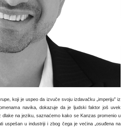
rupe, koji je uspeo da izvuče svoju izdavačku „imperiju” iz
menama navika, dokazuje da je ljudski faktor još uvek
z dlake na jeziku, saznaćemo kako se Kanzas promenio u
ati uspešan u industriji i zbog čega je većina „osuđena na