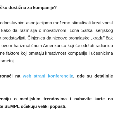
 teško dostižna za kompanije?
 Jednostavnim asocijacijama možemo stimulisati kreativnost
kako da razmišlja o inovativnom. Lona Safka, serijskog
a predstavljati. Činjenica da njegove pronalaske „kradu” čak
 o ovom harizmatičnom Amerikancu koji će održati radionicu
vne faktore koji ometaju kreativnost kompanije i učesnicima
h smetnji.
pronaći na
web strani konferencije
, gde su detaljnije
enciju o medijskim trendovima i nabavite karte na
te SEMPL očekuju veliki popusti.