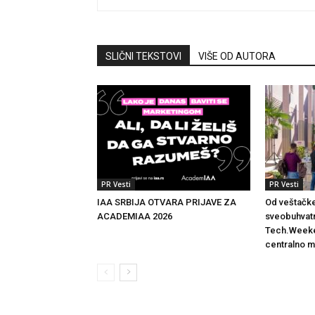
SLIČNI TEKSTOVI
VIŠE OD AUTORA
PR Vesti
PR Vesti
IAA SRBIJA OTVARA PRIJAVE ZA
Od veštačke
ACADEMIAA 2026
sveobuhvatn
Tech.Weeke
centralno m