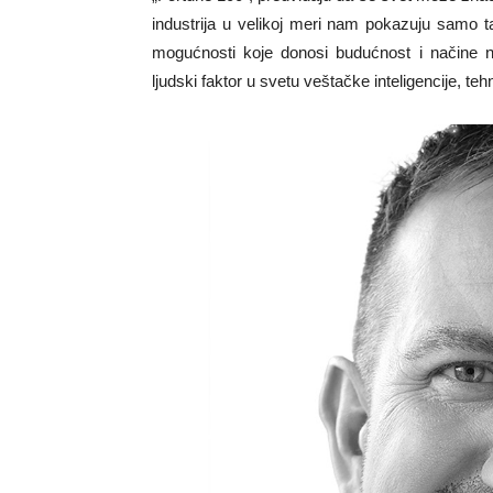
industrija u velikoj meri nam pokazuju samo 
mogućnosti koje donosi budućnost i načine n
ljudski faktor u svetu veštačke inteligencije, te