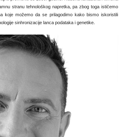
tamnu stranu tehnološkog napretka, pa zbog toga ističemo
a koje možemo da se prilagodimo kako bismo iskoristili
hnologije sinhronizacije lanca podataka i genetike.