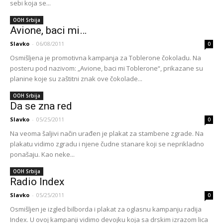
sebi koja se...
OOH Srbija
Avione, baci mi…
Slavko
-
06/08/2011
0
Osmišljena je promotivna kampanja za Toblerone čokoladu. Na
posteru pod nazivom: „Avione, baci mi Toblerone“, prikazane su
planine koje su zaštitni znak ove čokolade...
OOH Srbija
Da se zna red
Slavko
-
05/25/2011
0
Na veoma šaljivi način urađen je plakat za stambene zgrade. Na
plakatu vidimo zgradu i njene čudne stanare koji se neprikladno
ponašaju. Kao neke...
OOH Srbija
Radio Index
Slavko
-
05/25/2011
0
Osmišljen je izgled bilborda i plakat za oglasnu kampanju radija
Index. U ovoj kampanji vidimo devojku koja sa drskim izrazom lica