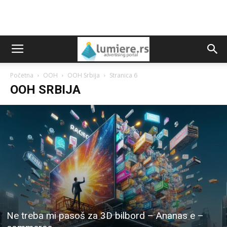
Početna
OOH
OOH Srbija
Stranica 6
OOH SRBIJA
Ne treba mi pasoš za 3D bilbord – Ananas e –