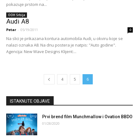
pokazuje prstom na...
OOH Srbija
Audi A8
Petar
-
05/19/2011
0
Na slici je prikazana kontura automobila Audi, u okviru koje se
nalazi oznaka A8. Na dnu postera je natpis: "Auto godine".
Agencija: New Wave Designs Klijent:...
4
5
6
ISTAKNUTE OBJAVE
Prvi brend film Munchmallow i Ovation BBDO
01/28/2020