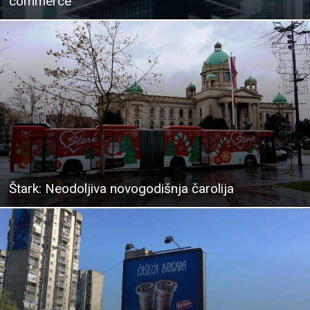
commerce
Štark: Neodoljiva novogodišnja čarolija