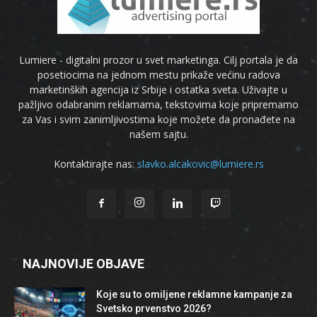
Lumiere - digitalni prozor u svet marketinga. Cilj portala je da
posetiocima na jednom mestu prikaže većinu radova
marketinških agencija iz Srbije i ostatka sveta. Uživajte u
pažljivo odabranim reklamama, tekstovima koje pripremamo
za Vas i svim zanimljivostima koje možete da pronađete na
našem sajtu.
Kontaktirajte nas:
slavko.alcakovic@lumiere.rs
NAJNOVIJE OBJAVE
Koje su to omiljene reklamne kampanje za
Svetsko prvenstvo 2026?