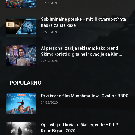
08/06/2026
Subliminalne poruke – mit ili stvarnost? Šta
nauka zaista kaže
07/29/2026
AI personalizacija reklama: kako brend
Skims koristi digitalne inovacije sa Kim...
07/17/2026
POPULARNO
Prvi brend film Munchmallow i Ovation BBDO
01/28/2020
Oproštaj od košarkaške legende – R.I.P.
Kobe Bryant 2020