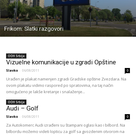
Frikom: Slatki razgovori
OOH Srbija
Vizuelne komunikacije u zgradi Opštine
Slavko
-
06/08/2011
0
Urađen je plakat namenjen zgradi Gradske opštine Zvezdara. Na
ovom plakatu vidimo raspored po spratovima, na taj način
omogućeno je lakše kretanje i snalaženje...
OOH Srbija
Audi – Golf
Slavko
-
06/08/2011
0
Za Autokomerc Audi izrađeni su štampani oglasi kao i bilbord. Na
bilbordu možemo videti lopticu za golf sa gvozdenim otvorom na