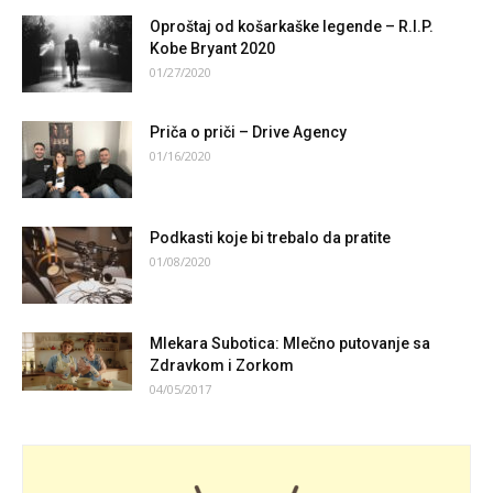
Oproštaj od košarkaške legende – R.I.P.
Kobe Bryant 2020
01/27/2020
Priča o priči – Drive Agency
01/16/2020
Podkasti koje bi trebalo da pratite
01/08/2020
Mlekara Subotica: Mlečno putovanje sa
Zdravkom i Zorkom
04/05/2017