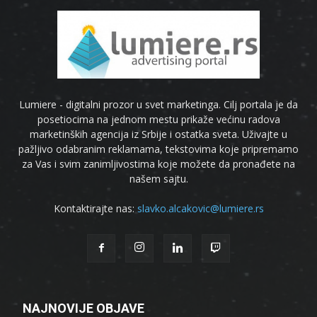
Lumiere - digitalni prozor u svet marketinga. Cilj portala je da
posetiocima na jednom mestu prikaže većinu radova
marketinških agencija iz Srbije i ostatka sveta. Uživajte u
pažljivo odabranim reklamama, tekstovima koje pripremamo
za Vas i svim zanimljivostima koje možete da pronađete na
našem sajtu.
Kontaktirajte nas:
slavko.alcakovic@lumiere.rs
NAJNOVIJE OBJAVE