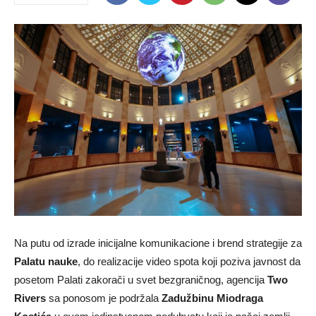
Na putu od izrade inicijalne komunikacione i brend strategije za
Palatu nauke
, do realizacije video spota koji poziva javnost da
posetom Palati zakorači u svet bezgraničnog, agencija
Two
Rivers
sa ponosom je podržala
Zadužbinu Miodraga