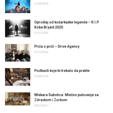
01/28/2020
Oproštaj od košarkaške legende – R.I.P.
Kobe Bryant 2020
01/27/2020
Priča o priči – Drive Agency
01/16/2020
Podkasti koje bi trebalo da pratite
01/08/2020
Mlekara Subotica: Mlečno putovanje sa
Zdravkom i Zorkom
04/05/2017