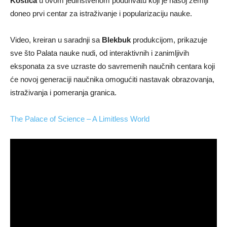
Kostića
u ovom jedinstvenom poduhvatu koji je našoj zemlji
doneo prvi centar za istraživanje i popularizaciju nauke.
Video, kreiran u saradnji sa
Blekbuk
produkcijom, prikazuje
sve što Palata nauke nudi, od interaktivnih i zanimljivih
eksponata za sve uzraste do savremenih naučnih centara koji
će novoj generaciji naučnika omogućiti nastavak obrazovanja,
istraživanja i pomeranja granica.
The Palace of Science – A Limitless World