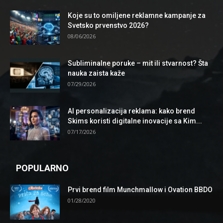
Koje su to omiljene reklamne kampanje za
Svetsko prvenstvo 2026?
08/06/2026
Subliminalne poruke – mit ili stvarnost? Šta
nauka zaista kaže
07/29/2026
AI personalizacija reklama: kako brend
Skims koristi digitalne inovacije sa Kim...
07/17/2026
POPULARNO
Prvi brend film Munchmallow i Ovation BBDO
01/28/2020