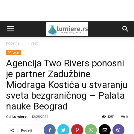
Početna
PR Vesti
PR Vesti
Agencija Two Rivers ponosni
je partner Zadužbine
Miodraga Kostića u stvaranju
sveta bezgraničnog – Palata
nauke Beograd
Od
Lumiere
-
12/25/2024
1251
0
Podeli