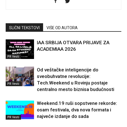
SLIČNI TEKSTOVI
VIŠE OD AUTORA
IAA SRBIJA OTVARA PRIJAVE ZA
ACADEMIAA 2026
PR Vesti
Od veštačke inteligencije do
sveobuhvatne revolucije:
Tech.Weekend u Rovinju postaje
PR Vesti
centralno mesto biznisa budućnosti
Weekend.19 ruši sopstvene rekorde:
osam festivala, dva nova formata i
najveće izdanje do sada
PR Vesti