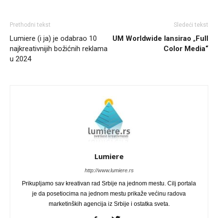
Prethodni tekst
Sledeći tekst
Lumiere (i ja) je odabrao 10
UM Worldwide lansirao
„
Full
najkreativnijih božićnih reklama
Color Media“
u 2024
Lumiere
http://www.lumiere.rs
Prikupljamo sav kreativan rad Srbije na jednom mestu. Cilj portala
je da posetiocima na jednom mestu prikaže većinu radova
marketinških agencija iz Srbije i ostatka sveta.