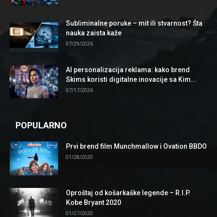
Subliminalne poruke – mit ili stvarnost? Šta
nauka zaista kaže
07/29/2026
AI personalizacija reklama: kako brend
Skims koristi digitalne inovacije sa Kim...
07/17/2026
POPULARNO
Prvi brend film Munchmallow i Ovation BBDO
01/28/2020
Oproštaj od košarkaške legende – R.I.P.
Kobe Bryant 2020
01/27/2020