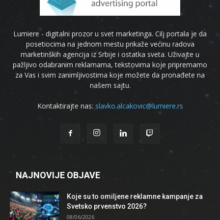
Lumiere - digitalni prozor u svet marketinga. Cilj portala je da
posetiocima na jednom mestu prikaže većinu radova
marketinških agencija iz Srbije i ostatka sveta. Uživajte u
pažljivo odabranim reklamama, tekstovima koje pripremamo
za Vas i svim zanimljivostima koje možete da pronađete na
našem sajtu.
Kontaktirajte nas:
slavko.alcakovic@lumiere.rs
NAJNOVIJE OBJAVE
Koje su to omiljene reklamne kampanje za
Svetsko prvenstvo 2026?
08/06/2026