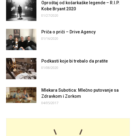
Oproštaj od košarkaške legende – R.I.P.
Kobe Bryant 2020
01/27/2020
Priča o priči – Drive Agency
01/16/2020
Podkasti koje bi trebalo da pratite
01/08/2020
Mlekara Subotica: Mlečno putovanje sa
Zdravkom i Zorkom
04/05/2017