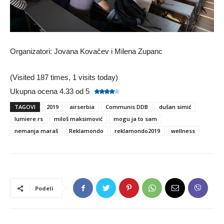
Organizatori: Jovana Kovačev i Milena Zupanc
(Visited 187 times, 1 visits today)
Ukupna ocena 4.33 od 5
TAGOVI
2019
airserbia
Communis DDB
dušan simić
lumiere.rs
miloš maksimović
mogu ja to sam
nemanja maraš
Reklamondo
reklamondo2019
wellness
Podeli