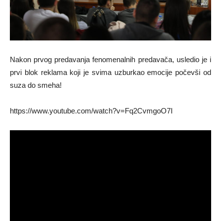
Nakon prvog predavanja fenomenalnih predavača, usledio je i
prvi blok reklama koji je svima uzburkao emocije počevši od
suza do smeha!
https://www.youtube.com/watch?v=Fq2CvmgoO7I