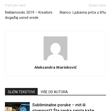
Prethodni tekst
Sledeći tekst
Reklamondo 2019 – Kreativni
Bianco: Ljubavna priča u liftu
događaj usred srede
Aleksandra Marinković
SLIČNI TEKSTOVI
VIŠE OD AUTORA
Subliminalne poruke – mit ili
stvarnost? Šta nauka zaista kaže