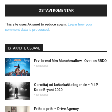
This site uses Akismet to reduce spam.
Learn how your
comment data is processed
.
ISTAKNUTE OBJAVE
Prvi brend film Munchmallow i Ovation BBDO
01/28/2020
Oproštaj od košarkaške legende – R.I.P.
Kobe Bryant 2020
01/27/2020
Priča o priči – Drive Agency