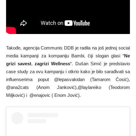
Takođe, agencija Communis DDB je radila na još jednoj social
media kampanji za kompaniju Bambi, čiji slogan glasi “
Ne
grizi savest
,
zagrizi Wellness
“. Dušan Simić je predstavio
case study za ovu kampanju i otkrio kako je bilo sarađivati sa
influenserima poput
@lepasvakidan (Tamarom Ćosić),
@ana2cats (Anom Janković),@laylareiko (Teodorom
Miljković) i @enajovic ( Enom Jović).