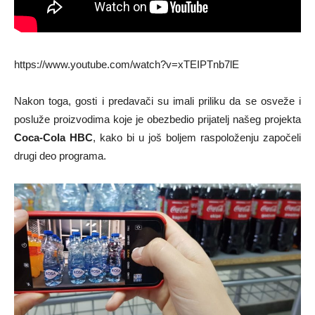
https://www.youtube.com/watch?v=xTEIPTnb7lE
Nakon toga, gosti i predavači su imali priliku da se osveže i
posluže proizvodima
koje je obezbedio prijatelj našeg projekta
Coca-Cola HBC
, kako bi u još boljem raspoloženju započeli
drugi deo programa.