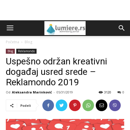
Početna
Blog
Blog
Reklamondo
Uspešno održan kreativni
događaj usred srede –
Reklamondo 2019
Od
Aleksandra Marinković
-
05/31/2019
3120
0
Podeli