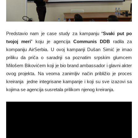
P
redstavio nam je case study za kampanju “
Svaki put po
tvojoj meri
” koju je agencija
Communis DDB
radila za
kompaniju AirSerbia. U ovoj kampanji Dušan Simić je imao
priliku da priča o saradnji sa poznatim srpskim glumcem
Milošem Bikovićem koji je bio brand ambassador i glavni akter
ovog projekta.
Na veoma zanimljiv način približio je proces
kreiranja jedne integrisane kampanje i koji su sve izazovi sa
kojima se agencija susretala prilikom njenog kreiranja.