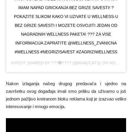
IMAM NAPAD GRICKANJA BEZ GRIZE SAVESTI! ?
POKAZITE SLIKOM KAKO VI UZIVATE U WELLNESS-U
BEZ GRIZE SAVESTI I MOZETE OSVOJITI JEDAN OD
NAGRADNIH WELLNESS PAKETA! ??? ZA VISE
INFORMACIJA ZAPRATITE @WELLNESS_ZVANICNA
#WELLNESS #NEGRIZISAVEST #ZAGRIZIWELLNESS
A POST SHARED BY
???➋????
(@ANA2CATS) ON
NOV 27, 2018 AT 8:07AM PST
Nakon izlaganja našeg drugog predavača i ujedno na
završetku ovog događaja imali smo priliku da uživamo u još
jednom pažljivo kreiranom bloku reklama koji je izazvao veliko
interesovanje i mnogo emocija.