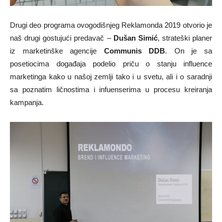
Drugi deo programa ovogodišnjeg Reklamonda 2019 otvorio je
naš drugi gostujući predavač –
Dušan Simić
, strateški planer
iz marketinške agencije
Communis DDB
.
On je sa
posetiocima događaja podelio priču o stanju influence
marketinga kako u našoj zemlji tako i u svetu, ali i o saradnji
sa poznatim ličnostima i infuenserima u procesu kreiranja
kampanja.