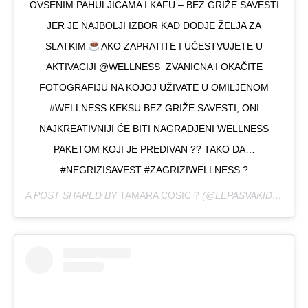
OVSENIM PAHULJICAMA I KAFU – BEZ GRIŽE SAVESTI
JER JE NAJBOLJI IZBOR KAD DODJE ŽELJA ZA
SLATKIM
AKO ZAPRATITE I UČESTVUJETE U
AKTIVACIJI @WELLNESS_ZVANICNA I OKAČITE
FOTOGRAFIJU NA KOJOJ UŽIVATE U OMILJENOM
#WELLNESS KEKSU BEZ GRIŽE SAVESTI, ONI
NAJKREATIVNIJI ĆE BITI NAGRADJENI WELLNESS
PAKETOM KOJI JE PREDIVAN ?? TAKO DA…
#NEGRIZISAVEST #ZAGRIZIWELLNESS ?
A POST SHARED BY
TAMARA COSIC ?
(@LEPASVAKIDAN) ON