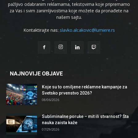
pažljivo odabranim reklamama, tekstovima koje pripremamo
za Vas i svim zanimljivostima koje možete da pronađete na
našem sajtu.
Kontaktirajte nas:
slavko.alcakovic@lumiere.rs
NAJNOVIJE OBJAVE
Koje su to omiljene reklamne kampanje za
Svetsko prvenstvo 2026?
08/06/2026
Subliminalne poruke – mit ili stvarnost? Šta
nauka zaista kaže
07/29/2026