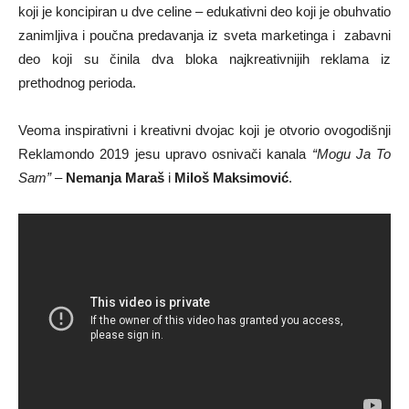
koji je koncipiran u dve celine – edukativni deo koji je obuhvatio
zanimljiva i poučna predavanja iz sveta marketinga i zabavni
deo koji su činila dva bloka najkreativnijih reklama iz
prethodnog perioda.
Veoma inspirativni i kreativni dvojac koji je otvorio ovogodišnji
Reklamondo 2019 jesu upravo osnivači kanala
“Mogu Ja To
Sam”
–
Nemanja Maraš
i
Miloš Maksimović
.