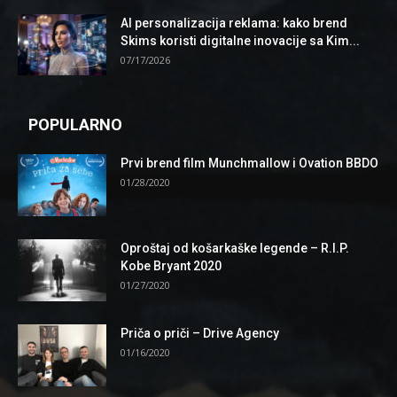
AI personalizacija reklama: kako brend
Skims koristi digitalne inovacije sa Kim...
07/17/2026
POPULARNO
Prvi brend film Munchmallow i Ovation BBDO
01/28/2020
Oproštaj od košarkaške legende – R.I.P.
Kobe Bryant 2020
01/27/2020
Priča o priči – Drive Agency
01/16/2020