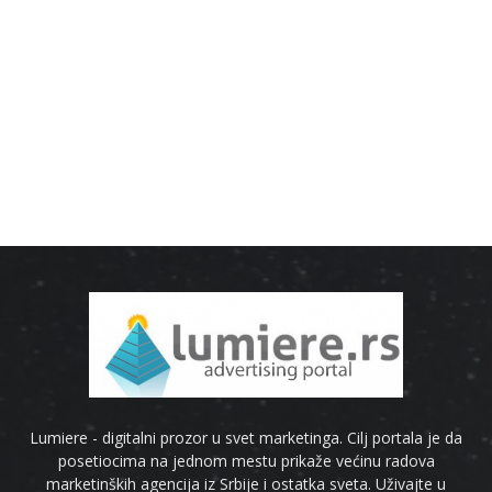
Lumiere - digitalni prozor u svet marketinga. Cilj portala je da
posetiocima na jednom mestu prikaže većinu radova
marketinških agencija iz Srbije i ostatka sveta. Uživajte u