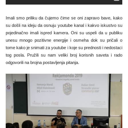
Imali smo priliku da čujemo čime se oni zapravo bave, kako
su došli na ideju da osnuju youtube kanal i kakvo iskustvo su
pojedinačno imali ispred kamera.
Oni su uspeli da u publiku
unesu mnogo pozitivne energije i osmeha dok su pričali o
tome kako je snimati za youtube i koje su prednosti i nedostaci
tog posla. Pružili su nam veliki broj korisnih saveta i rado
odgovorili na brojna postavljenja pitanja.