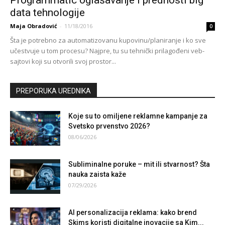
data tehnologije
Maja Obradović
-
11/18/2016
0
Šta je potrebno za automatizovanu kupovinu/planiranje i ko sve
učestvuje u tom procesu? Najpre, tu su tehnički prilagođeni veb-
sajtovi koji su otvorili svoj prostor...
PREPORUKA UREDNIKA
Koje su to omiljene reklamne kampanje za
Svetsko prvenstvo 2026?
08/06/2026
Subliminalne poruke – mit ili stvarnost? Šta
nauka zaista kaže
07/29/2026
AI personalizacija reklama: kako brend
Skims koristi digitalne inovacije sa Kim...