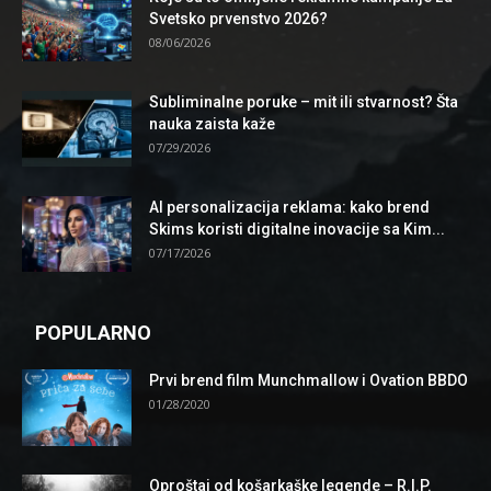
Svetsko prvenstvo 2026?
08/06/2026
Subliminalne poruke – mit ili stvarnost? Šta
nauka zaista kaže
07/29/2026
AI personalizacija reklama: kako brend
Skims koristi digitalne inovacije sa Kim...
07/17/2026
POPULARNO
Prvi brend film Munchmallow i Ovation BBDO
01/28/2020
Oproštaj od košarkaške legende – R.I.P.