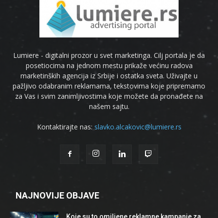
Lumiere - digitalni prozor u svet marketinga. Cilj portala je da
posetiocima na jednom mestu prikaže većinu radova
marketinških agencija iz Srbije i ostatka sveta. Uživajte u
pažljivo odabranim reklamama, tekstovima koje pripremamo
za Vas i svim zanimljivostima koje možete da pronađete na
našem sajtu.
Kontaktirajte nas:
slavko.alcakovic@lumiere.rs
NAJNOVIJE OBJAVE
Koje su to omiljene reklamne kampanje za