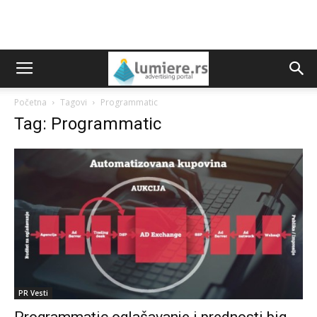
Početna
Tagovi
Programmatic
Tag: Programmatic
PR Vesti
Programmatic oglašavanje i prednosti big