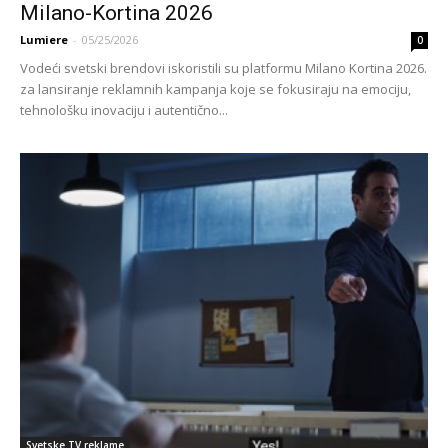
Milano-Kortina 2026
Lumiere
-
05/25/2026
0
Vodeći svetski brendovi iskoristili su platformu Milano Kortina 2026.
za lansiranje reklamnih kampanja koje se fokusiraju na emociju,
tehnološku inovaciju i autentično...
Svetske TV reklame