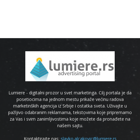
Lumiere - digitalni prozor u svet marketinga. Cilj portala je da
posetiocima na jednom mestu prikaže većinu radova
marketinških agencija iz Srbije i ostatka sveta. Uživajte u
pažljivo odabranim reklamama, tekstovima koje pripremamo
za Vas i svim zanimljivostima koje možete da pronađete na
našem sajtu.
Kontaktirajte nas:
slavko.alcakovic@lumiere.rs