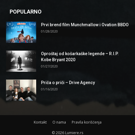
POPULARNO
Prvi brend film Munchmallow i Ovation BBDO
01/28/2020
Oproštaj od košarkaške legende – R.I.P.
Kobe Bryant 2020
01/27/2020
Priča o priči – Drive Agency
01/16/2020
Kontakt
O nama
Pravila korišćenja
© 2026 Lumiere.rs