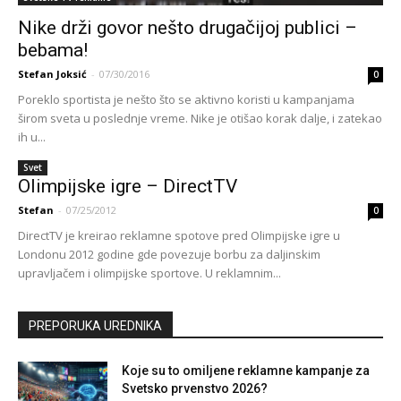
Nike drži govor nešto drugačijoj publici –
bebama!
Stefan Joksić
-
07/30/2016
0
Poreklo sportista je nešto što se aktivno koristi u kampanjama
širom sveta u poslednje vreme. Nike je otišao korak dalje, i zatekao
ih u...
Svet
Olimpijske igre – DirectTV
Stefan
-
07/25/2012
0
DirectTV je kreirao reklamne spotove pred Olimpijske igre u
Londonu 2012 godine gde povezuje borbu za daljinskim
upravljačem i olimpijske sportove. U reklamnim...
PREPORUKA UREDNIKA
Koje su to omiljene reklamne kampanje za
Svetsko prvenstvo 2026?