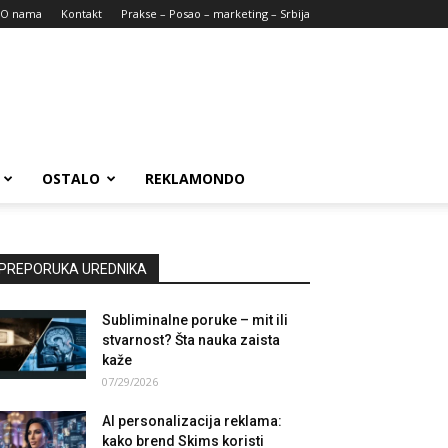
O nama
Kontakt
Prakse – Posao – marketing – Srbija
OSTALO
REKLAMONDO
PREPORUKA UREDNIKA
Subliminalne poruke – mit ili
stvarnost? Šta nauka zaista
kaže
07/29/2026
AI personalizacija reklama:
kako brend Skims koristi