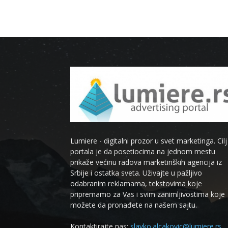
Lumiere - digitalni prozor u svet marketinga. Cilj
portala je da posetiocima na jednom mestu
prikaže većinu radova marketinških agencija iz
Srbije i ostatka sveta. Uživajte u pažljivo
odabranim reklamama, tekstovima koje
pripremamo za Vas i svim zanimljivostima koje
možete da pronađete na našem sajtu.
Kontaktirajte nas:
slavko.alcakovic@lumiere.rs