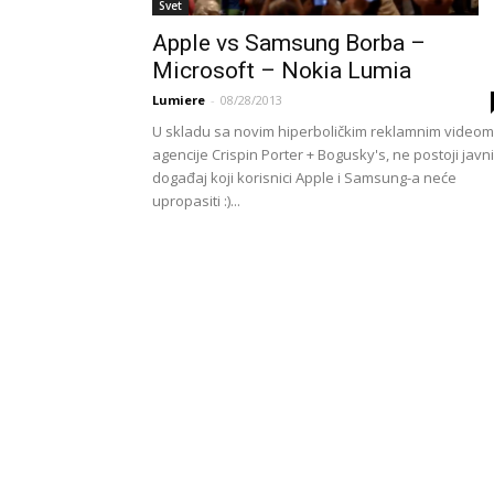
Svet
Apple vs Samsung Borba –
Microsoft – Nokia Lumia
Lumiere
-
08/28/2013
U skladu sa novim hiperboličkim reklamnim videom
agencije Crispin Porter + Bogusky's, ne postoji javni
događaj koji korisnici Apple i Samsung-a neće
upropasiti :)...