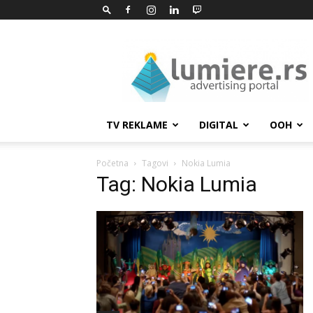
Lumiere.rs
TV REKLAME
DIGITAL
OOH
Početna
Tagovi
Nokia Lumia
Tag: Nokia Lumia