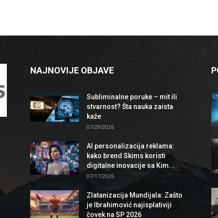
NAJNOVIJE OBJAVE
P
Subliminalne poruke – mit ili
stvarnost? Šta nauka zaista
kaže
07/29/2026
AI personalizacija reklama:
kako brend Skims koristi
digitalne inovacije sa Kim...
07/17/2026
Zlatanizacija Mundijala: Zašto
je Ibrahimović najisplativiji
čovek na SP 2026