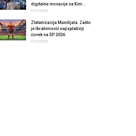
digitalne inovacije sa Kim...
07/17/2026
Zlatanizacija Mundijala: Zašto
je Ibrahimović najisplativiji
čovek na SP 2026
07/15/2026