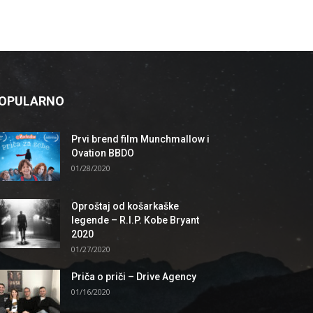
OPULARNO
Prvi brend film Munchmallow i
Ovation BBDO
01/28/2020
Oproštaj od košarkaške
legende – R.I.P. Kobe Bryant
2020
01/27/2020
Priča o priči – Drive Agency
01/16/2020