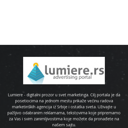
Lumiere - digitalni prozor u svet marketinga. Cilj portala je da
posetiocima na jednom mestu prikaže većinu radova
marketinških agencija iz Srbije i ostatka sveta. Uživajte u
pažljivo odabranim reklamama, tekstovima koje pripremamo
za Vas i svim zanimljivostima koje možete da pronađete na
našem sajtu.