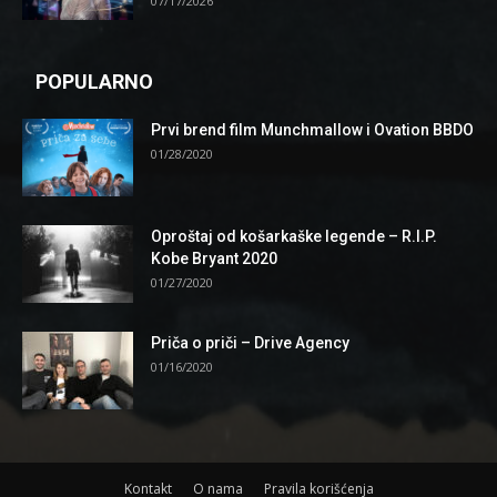
07/17/2026
POPULARNO
Prvi brend film Munchmallow i Ovation BBDO
01/28/2020
Oproštaj od košarkaške legende – R.I.P.
Kobe Bryant 2020
01/27/2020
Priča o priči – Drive Agency
01/16/2020
Kontakt
O nama
Pravila korišćenja