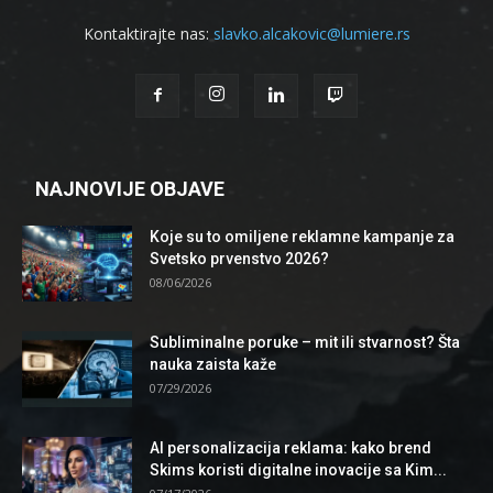
Kontaktirajte nas:
slavko.alcakovic@lumiere.rs
NAJNOVIJE OBJAVE
Koje su to omiljene reklamne kampanje za
Svetsko prvenstvo 2026?
08/06/2026
Subliminalne poruke – mit ili stvarnost? Šta
nauka zaista kaže
07/29/2026
AI personalizacija reklama: kako brend
Skims koristi digitalne inovacije sa Kim...