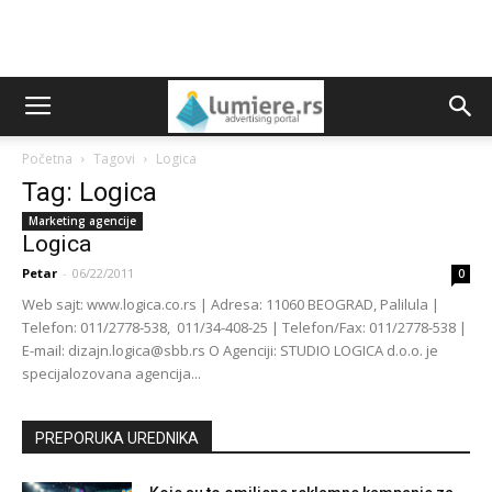
Početna
Tagovi
Logica
Tag: Logica
Marketing agencije
Logica
Petar
-
06/22/2011
0
Web sajt: www.logica.co.rs | Adresa: 11060 BEOGRAD, Palilula |
Telefon: 011/2778-538, 011/34-408-25 | Telefon/Fax: 011/2778-538 |
E-mail: dizajn.logica@sbb.rs O Agenciji: STUDIO LOGICA d.o.o. je
specijalozovana agencija...
PREPORUKA UREDNIKA