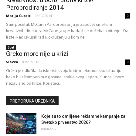
Parobrodiranje 2014
Marija Ćurdić
-
04/17/2014
0
Sam početak McCann Parobrodiranja je započet smehom
kreativnih direktora McCann grupe kada ih je dočekalo pitanje: Da
li ste ikad iskusili rad u okruženju u kom ne...
Svet
Grcko more nije u krizi
Slavko
-
03/29/2012
0
Grčka je odlučila da iskoristi svoju kritičnu ekonomsku situaciju
kako bi u štampanim oglasima istakla svoju lepotu, Sunce i more
nezavisno od krize. Koristeći...
PREPORUKA UREDNIKA
Koje su to omiljene reklamne kampanje za
Svetsko prvenstvo 2026?
08/06/2026