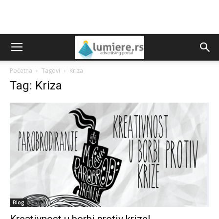
Početna
Tagovi
Kriza
Tag: Kriza
Blog
Kreativnost u borbi protiv krize!