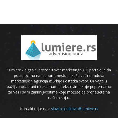
Lumiere - digitalni prozor u svet marketinga. Cilj portala je da
posetiocima na jednom mestu prikaže većinu radova
marketinških agencija iz Srbije i ostatka sveta. Uživajte u
pažljivo odabranim reklamama, tekstovima koje pripremamo
za Vas i svim zanimljivostima koje možete da pronađete na
našem sajtu.
Kontaktirajte nas:
slavko.alcakovic@lumiere.rs