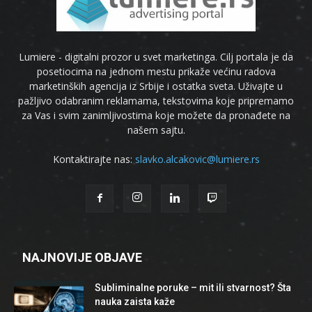
Lumiere - digitalni prozor u svet marketinga. Cilj portala je da
posetiocima na jednom mestu prikaže većinu radova
marketinških agencija iz Srbije i ostatka sveta. Uživajte u
pažljivo odabranim reklamama, tekstovima koje pripremamo
za Vas i svim zanimljivostima koje možete da pronađete na
našem sajtu.
Kontaktirajte nas:
slavko.alcakovic@lumiere.rs
NAJNOVIJE OBJAVE
Subliminalne poruke – mit ili stvarnost? Šta
nauka zaista kaže