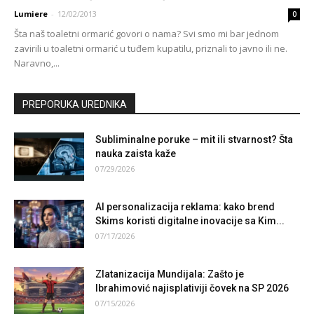
Lumiere
-
12/02/2013
0
Šta naš toaletni ormarić govori o nama? Svi smo mi bar jednom
zavirili u toaletni ormarić u tuđem kupatilu, priznali to javno ili ne.
Naravno,...
PREPORUKA UREDNIKA
Subliminalne poruke – mit ili stvarnost? Šta
nauka zaista kaže
07/29/2026
AI personalizacija reklama: kako brend
Skims koristi digitalne inovacije sa Kim...
07/17/2026
Zlatanizacija Mundijala: Zašto je
Ibrahimović najisplativiji čovek na SP 2026
07/15/2026