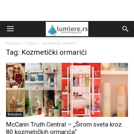
Početna
Tagovi
Kozmetički ormarići
Tag: Kozmetički ormarići
Brendovi
McCann Truth Central – „Širom sveta kroz
80 kozmetičkih ormarića“