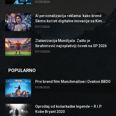
07/29/2026
AI personalizacija reklama: kako brend
Skims koristi digitalne inovacije sa Kim...
07/17/2026
Zlatanizacija Mundijala: Zašto je
Ibrahimović najisplativiji čovek na SP 2026
07/15/2026
POPULARNO
Prvi brend film Munchmallow i Ovation BBDO
01/28/2020
Oproštaj od košarkaške legende – R.I.P.
Kobe Bryant 2020