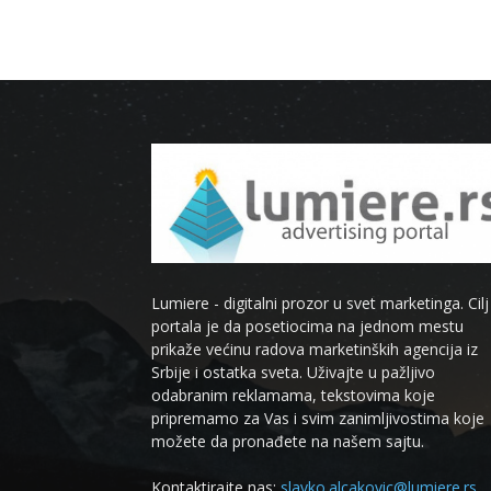
Lumiere - digitalni prozor u svet marketinga. Cilj
portala je da posetiocima na jednom mestu
prikaže većinu radova marketinških agencija iz
Srbije i ostatka sveta. Uživajte u pažljivo
odabranim reklamama, tekstovima koje
pripremamo za Vas i svim zanimljivostima koje
možete da pronađete na našem sajtu.
Kontaktirajte nas:
slavko.alcakovic@lumiere.rs