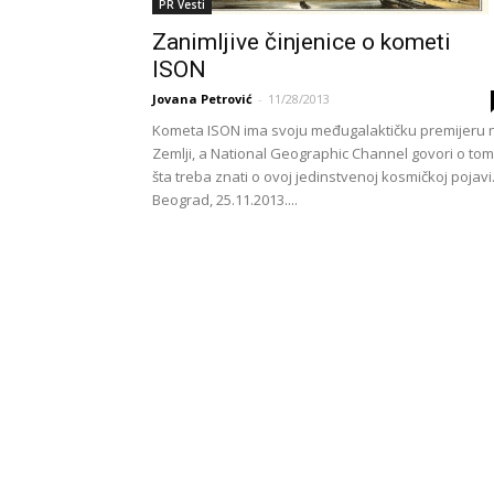
PR Vesti
Zanimljive činjenice o kometi
ISON
Jovana Petrović
-
11/28/2013
Kometa ISON ima svoju međugalaktičku premijeru 
Zemlji, a National Geographic Channel govori o to
šta treba znati o ovoj jedinstvenoj kosmičkoj pojav
Beograd, 25.11.2013....