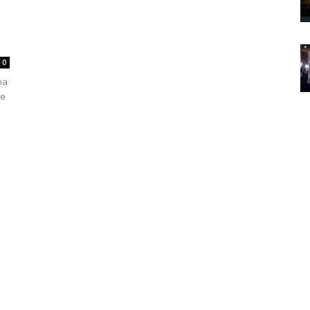
0
na
me
i.