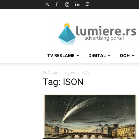
Lumiere.rs
TV REKLAME
DIGITAL
OOH
Početna
Tagovi
ISON
Tag: ISON