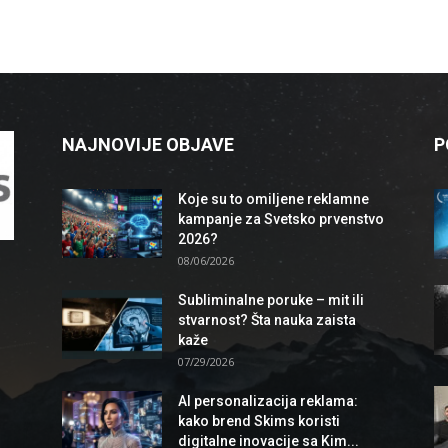
NAJNOVIJE OBJAVE
P
Koje su to omiljene reklamne
kampanje za Svetsko prvenstvo
2026?
08/06/2026
Subliminalne poruke – mit ili
stvarnost? Šta nauka zaista
kaže
07/29/2026
AI personalizacija reklama:
kako brend Skims koristi
digitalne inovacije sa Kim...