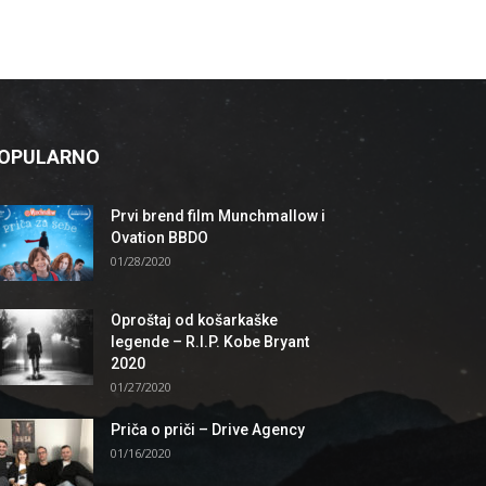
OPULARNO
Prvi brend film Munchmallow i
Ovation BBDO
01/28/2020
Oproštaj od košarkaške
legende – R.I.P. Kobe Bryant
2020
01/27/2020
Priča o priči – Drive Agency
01/16/2020