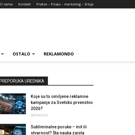
O nama
Kontakt
Prakse – Posao – marketing – Srbija
OSTALO
REKLAMONDO
PREPORUKA UREDNIKA
Koje su to omiljene reklamne
kampanje za Svetsko prvenstvo
2026?
08/06/2026
Subliminalne poruke – mit ili
stvarnost? Šta nauka zaista