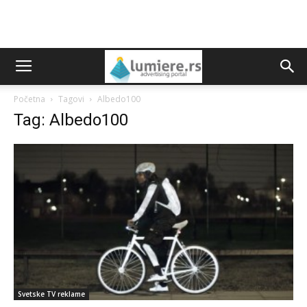
Početna
Tagovi
Albedo100
Tag: Albedo100
Svetske TV reklame