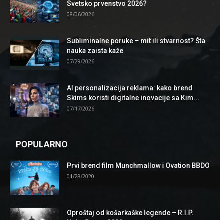
Svetsko prvenstvo 2026?
08/06/2026
Subliminalne poruke – mit ili stvarnost? Šta
nauka zaista kaže
07/29/2026
AI personalizacija reklama: kako brend
Skims koristi digitalne inovacije sa Kim...
07/17/2026
POPULARNO
Prvi brend film Munchmallow i Ovation BBDO
01/28/2020
Oproštaj od košarkaške legende – R.I.P.