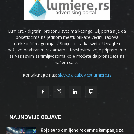
Lumiere - digitalni prozor u svet marketinga. Cilj portala je da
posetiocima na jednom mestu prikaže većinu radova
marketinških agencija iz Srbije i ostatka sveta. Uživajte u
pažljivo odabranim reklamama, tekstovima koje pripremamo
za Vas i svim zanimljivostima koje možete da pronađete na
našem sajtu.
Kontaktirajte nas:
slavko.alcakovic@lumiere.rs
NAJNOVIJE OBJAVE
Koje su to omiljene reklamne kampanje za