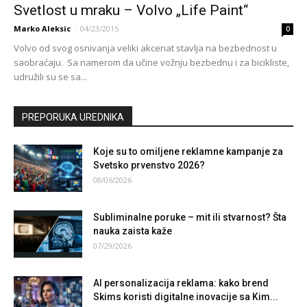
Svetlost u mraku – Volvo „Life Paint“
Marko Aleksic
-
04/23/2015
0
Volvo od svog osnivanja veliki akcenat stavlja na bezbednost u
saobraćaju. Sa namerom da učine vožnju bezbednu i za bicikliste,
udružili su se sa...
PREPORUKA UREDNIKA
Koje su to omiljene reklamne kampanje za
Svetsko prvenstvo 2026?
08/06/2026
Subliminalne poruke – mit ili stvarnost? Šta
nauka zaista kaže
07/29/2026
AI personalizacija reklama: kako brend
Skims koristi digitalne inovacije sa Kim...