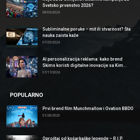
Svetsko prvenstvo 2026?
08/06/2026
Subliminalne poruke – mit ili stvarnost? Šta
nauka zaista kaže
07/29/2026
AI personalizacija reklama: kako brend
Skims koristi digitalne inovacije sa Kim...
07/17/2026
POPULARNO
Prvi brend film Munchmallow i Ovation BBDO
01/28/2020
Oproštaj od košarkaške legende – R.I.P.