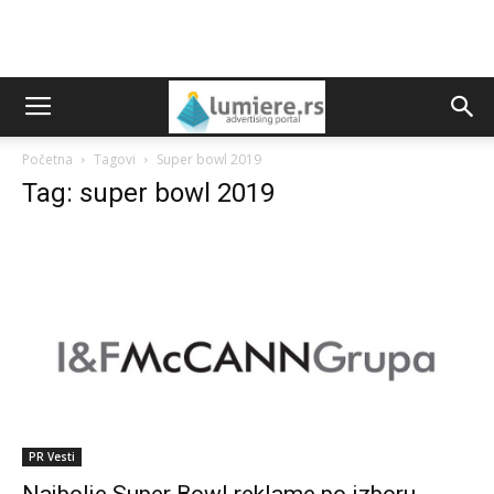
Početna
Tagovi
Super bowl 2019
Tag: super bowl 2019
PR Vesti
Najbolje Super Bowl reklame po izboru