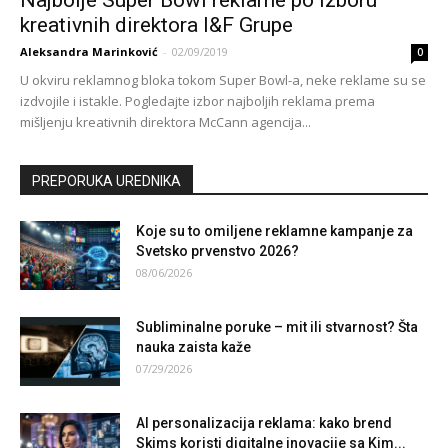
kreativnih direktora I&F Grupe
Aleksandra Marinković
-
02/09/2019
0
U okviru reklamnog bloka tokom Super Bowl-a, neke reklame su se
izdvojile i istakle. Pogledajte izbor najboljih reklama prema
mišljenju kreativnih direktora McCann agencija...
PREPORUKA UREDNIKA
Koje su to omiljene reklamne kampanje za
Svetsko prvenstvo 2026?
08/06/2026
Subliminalne poruke – mit ili stvarnost? Šta
nauka zaista kaže
07/29/2026
AI personalizacija reklama: kako brend
Skims koristi digitalne inovacije sa Kim...