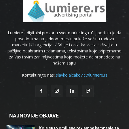
Lumiere - digitalni prozor u svet marketinga. Cilj portala je da
posetiocima na jednom mestu prikaže većinu radova
marketinških agencija iz Srbije i ostatka sveta. Uživajte u
pažljivo odabranim reklamama, tekstovima koje pripremamo
za Vas i svim zanimljivostima koje možete da pronađete na
našem sajtu.
Kontaktirajte nas:
slavko.alcakovic@lumiere.rs
NAJNOVIJE OBJAVE
Koje su to omiljene reklamne kampanje za