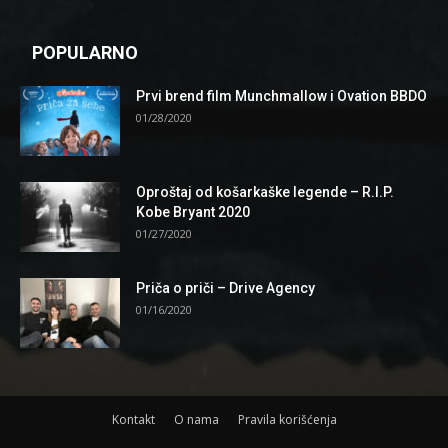
POPULARNO
Prvi brend film Munchmallow i Ovation BBDO
01/28/2020
Oproštaj od košarkaške legende – R.I.P.
Kobe Bryant 2020
01/27/2020
Priča o priči – Drive Agency
01/16/2020
Kontakt
O nama
Pravila korišćenja