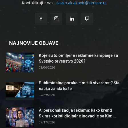
Kontaktirajte nas:
slavko.alcakovic@lumiere.rs
NAJNOVIJE OBJAVE
Koje su to omiljene reklamne kampanje za
Svetsko prvenstvo 2026?
08/06/2026
Subliminalne poruke – mit ili stvarnost? Šta
nauka zaista kaže
07/29/2026
AI personalizacija reklama: kako brend
Skims koristi digitalne inovacije sa Kim...
07/17/2026