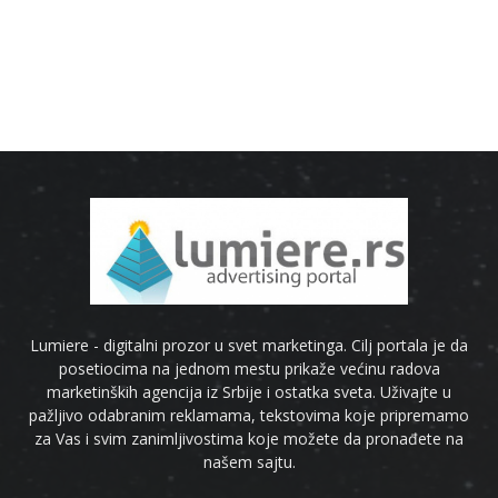
Lumiere - digitalni prozor u svet marketinga. Cilj portala je da
posetiocima na jednom mestu prikaže većinu radova
marketinških agencija iz Srbije i ostatka sveta. Uživajte u
pažljivo odabranim reklamama, tekstovima koje pripremamo
za Vas i svim zanimljivostima koje možete da pronađete na
našem sajtu.