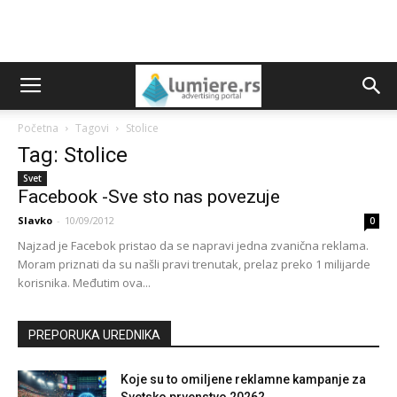
Početna
Tagovi
Stolice
Tag: Stolice
Svet
Facebook -Sve sto nas povezuje
Slavko
-
10/09/2012
0
Najzad je Facebok pristao da se napravi jedna zvanična reklama.
Moram priznati da su našli pravi trenutak, prelaz preko 1 milijarde
korisnika. Međutim ova...
PREPORUKA UREDNIKA
Koje su to omiljene reklamne kampanje za