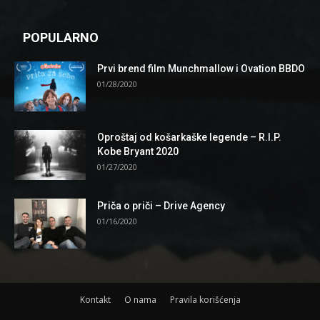
POPULARNO
Prvi brend film Munchmallow i Ovation BBDO
01/28/2020
Oproštaj od košarkaške legende – R.I.P.
Kobe Bryant 2020
01/27/2020
Priča o priči – Drive Agency
01/16/2020
Kontakt
O nama
Pravila korišćenja