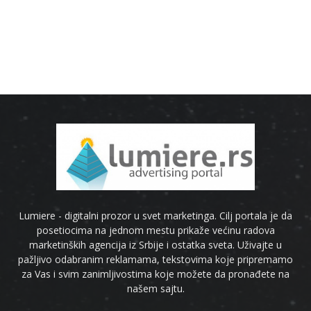
Lumiere - digitalni prozor u svet marketinga. Cilj portala je da
posetiocima na jednom mestu prikaže većinu radova
marketinških agencija iz Srbije i ostatka sveta. Uživajte u
pažljivo odabranim reklamama, tekstovima koje pripremamo
za Vas i svim zanimljivostima koje možete da pronađete na
našem sajtu.