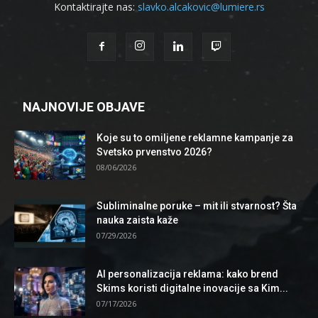
Kontaktirajte nas:
slavko.alcakovic@lumiere.rs
NAJNOVIJE OBJAVE
Koje su to omiljene reklamne kampanje za
Svetsko prvenstvo 2026?
08/06/2026
Subliminalne poruke – mit ili stvarnost? Šta
nauka zaista kaže
07/29/2026
AI personalizacija reklama: kako brend
Skims koristi digitalne inovacije sa Kim...
07/17/2026