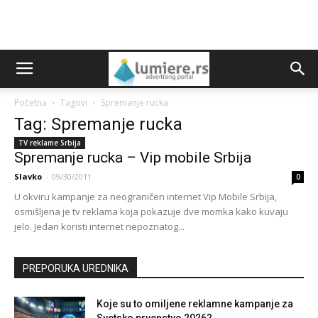
Početna
Tagovi
Spremanje rucka
Tag: Spremanje rucka
TV reklame Srbija
Spremanje rucka – Vip mobile Srbija
Slavko
-
09/30/2011
0
U okviru kampanje za neograničen internet Vip Mobile Srbija,
osmišljena je tv reklama koja pokazuje dve momka kako kuvaju
jelo. Jedan koristi internet nepoznatog...
PREPORUKA UREDNIKA
Koje su to omiljene reklamne kampanje za