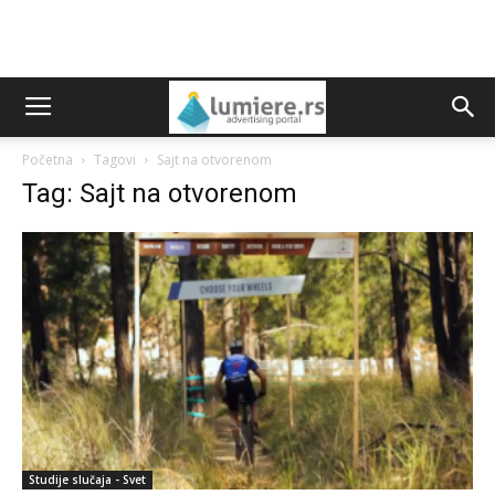
Početna
Tagovi
Sajt na otvorenom
Tag: Sajt na otvorenom
Studije slučaja - Svet