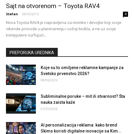
Sajt na otvorenom – Toyota RAV4
Stefan
-
08/05/2013
0
Nova Toyota RAV4 je napravljena za momke i devojke koji svoje
vikende provode u planinarenju i vožnji bicikla, a ne uz svoje
kompjutere surfujući...
PREPORUKA UREDNIKA
Koje su to omiljene reklamne kampanje za
Svetsko prvenstvo 2026?
08/06/2026
Subliminalne poruke – mit ili stvarnost? Šta
nauka zaista kaže
07/29/2026
AI personalizacija reklama: kako brend
Skims koristi digitalne inovacije sa Kim...