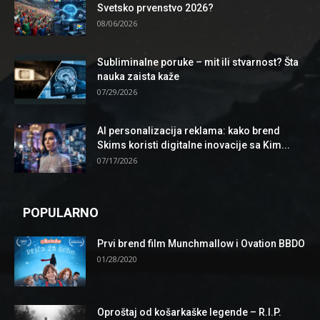
Svetsko prvenstvo 2026?
08/06/2026
Subliminalne poruke – mit ili stvarnost? Šta
nauka zaista kaže
07/29/2026
AI personalizacija reklama: kako brend
Skims koristi digitalne inovacije sa Kim...
07/17/2026
POPULARNO
Prvi brend film Munchmallow i Ovation BBDO
01/28/2020
Oproštaj od košarkaške legende – R.I.P.