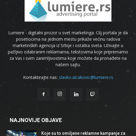
Lumiere - digitalni prozor u svet marketinga. Cilj portala je da
posetiocima na jednom mestu prikaže većinu radova
marketinških agencija iz Srbije i ostatka sveta. Uživajte u
pažljivo odabranim reklamama, tekstovima koje pripremamo
za Vas i svim zanimljivostima koje možete da pronađete na
našem sajtu.
Kontaktirajte nas:
slavko.alcakovic@lumiere.rs
NAJNOVIJE OBJAVE
Koje su to omiljene reklamne kampanje za