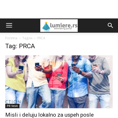
Početna
Tagovi
PRCA
Tag: PRCA
PR Vesti
Misli i deluju lokalno za uspeh posle