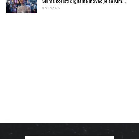
Skims koristi digitalne inovacije sa Kim...
07/17/2026