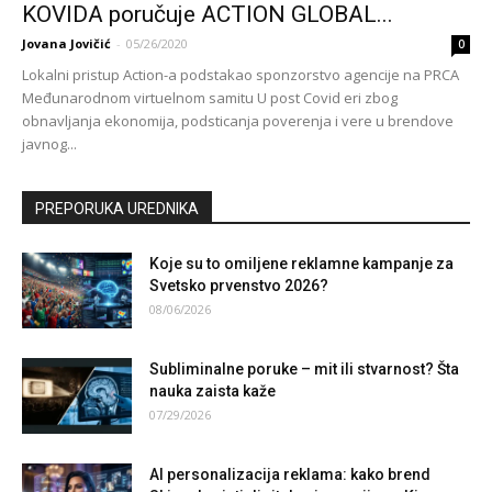
KOVIDA poručuje ACTION GLOBAL...
Jovana Jovičić
-
05/26/2020
0
Lokalni pristup Action-a podstakao sponzorstvo agencije na PRCA
Međunarodnom virtuelnom samitu U post Covid eri zbog
obnavljanja ekonomija, podsticanja poverenja i vere u brendove
javnog...
PREPORUKA UREDNIKA
Koje su to omiljene reklamne kampanje za
Svetsko prvenstvo 2026?
08/06/2026
Subliminalne poruke – mit ili stvarnost? Šta
nauka zaista kaže
07/29/2026
AI personalizacija reklama: kako brend