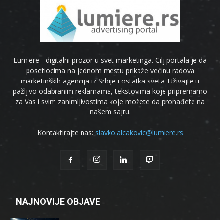
Lumiere - digitalni prozor u svet marketinga. Cilj portala je da
posetiocima na jednom mestu prikaže većinu radova
marketinških agencija iz Srbije i ostatka sveta. Uživajte u
pažljivo odabranim reklamama, tekstovima koje pripremamo
za Vas i svim zanimljivostima koje možete da pronađete na
našem sajtu.
Kontaktirajte nas:
slavko.alcakovic@lumiere.rs
NAJNOVIJE OBJAVE