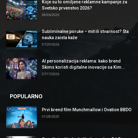
Koje su to omiljene reklamne kampanje za
Svetsko prvenstvo 2026?
08/06/2026
Subliminalne poruke – mit ili stvarnost? Šta
nauka zaista kaže
07/29/2026
AI personalizacija reklama: kako brend
Skims koristi digitalne inovacije sa Kim...
07/17/2026
POPULARNO
Prvi brend film Munchmallow i Ovation BBDO
01/28/2020