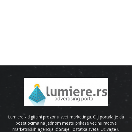
Lumiere - digitalni prozor u svet marketinga. Cilj portala je da
posetiocima na jednom mestu prikaže većinu radova
marketinških agencija iz Srbije i ostatka sveta. Uživajte u