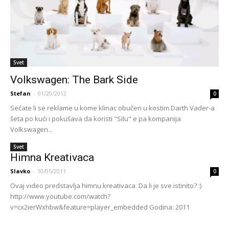
Svet
Volkswagen: The Bark Side
Stefan
-
01/20/2012
0
Sećate li se reklame u kome klinac obučen u kostim Darth Vader-a
šeta po kući i pokušava da koristi "Silu" e pa kompanija
Volkswagen...
Svet
Himna Kreativaca
Slavko
-
10/05/2011
0
Ovaj video predstavlja himnu kreativaca. Da li je sve istinito? :)
http://www.youtube.com/watch?
v=cx2ierWxhbw&feature=player_embedded Godina: 2011