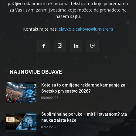
pažljivo odabranim reklamama, tekstovima koje pripremamo
za Vas i svim zanimljivostima koje možete da pronađete na
našem sajtu.
Kontaktirajte nas:
slavko.alcakovic@lumiere.rs
NAJNOVIJE OBJAVE
Koje su to omiljene reklamne kampanje za
Svetsko prvenstvo 2026?
08/06/2026
Subliminalne poruke – mit ili stvarnost? Šta
nauka zaista kaže
07/29/2026