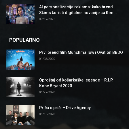
AI personalizacija reklama: kako brend
Skims koristi digitalne inovacije sa Kim...
07/17/2026
POPULARNO
Prvi brend film Munchmallow i Ovation BBDO
01/28/2020
Oproštaj od košarkaške legende – R.I.P.
Kobe Bryant 2020
01/27/2020
Priča o priči – Drive Agency
01/16/2020