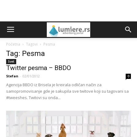
Početna
Tagovi
Pesma
Tag: Pesma
Svet
Twitter pesma – BBDO
Stefan
-
02/01/2012
0
Agencija BBDO iz Brisela je kreirala odličan način za
samopromovisanje gde je sakupila sve twitove koji su tagovani sa
#tweeshes. Twitovi su onda...