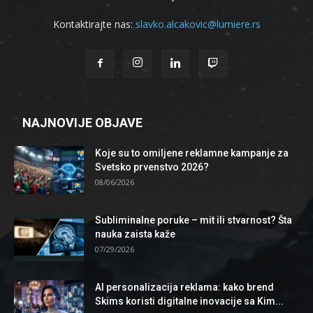
Kontaktirajte nas:
slavko.alcakovic@lumiere.rs
NAJNOVIJE OBJAVE
Koje su to omiljene reklamne kampanje za
Svetsko prvenstvo 2026?
08/06/2026
Subliminalne poruke – mit ili stvarnost? Šta
nauka zaista kaže
07/29/2026
AI personalizacija reklama: kako brend
Skims koristi digitalne inovacije sa Kim...