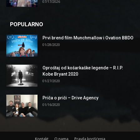
07/17/2026
POPULARNO
Prvi brend film Munchmallow i Ovation BBDO
01/28/2020
Oproštaj od košarkaške legende – R.I.P.
Kobe Bryant 2020
01/27/2020
Priča o priči – Drive Agency
01/16/2020
Kontakt
O nama
Pravila korišćenja