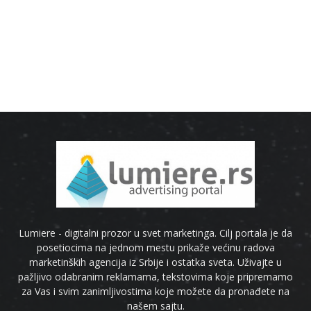
Lumiere - digitalni prozor u svet marketinga. Cilj portala je da
posetiocima na jednom mestu prikaže većinu radova
marketinških agencija iz Srbije i ostatka sveta. Uživajte u
pažljivo odabranim reklamama, tekstovima koje pripremamo
za Vas i svim zanimljivostima koje možete da pronađete na
našem sajtu.