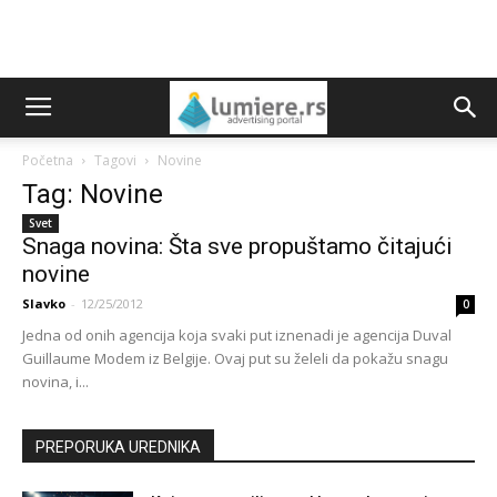
Početna
Tagovi
Novine
Tag: Novine
Svet
Snaga novina: Šta sve propuštamo čitajući
novine
Slavko
-
12/25/2012
0
Jedna od onih agencija koja svaki put iznenadi je agencija Duval
Guillaume Modem iz Belgije. Ovaj put su želeli da pokažu snagu
novina, i...
PREPORUKA UREDNIKA