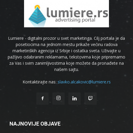
Lumiere - digitalni prozor u svet marketinga. Cilj portala je da
posetiocima na jednom mestu prikaže većinu radova
marketinških agencija iz Srbije i ostatka sveta. Uživajte u
pažljivo odabranim reklamama, tekstovima koje pripremamo
za Vas i svim zanimljivostima koje možete da pronađete na
našem sajtu.
Kontaktirajte nas:
slavko.alcakovic@lumiere.rs
NAJNOVIJE OBJAVE