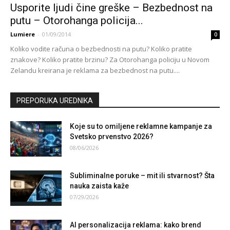
Usporite ljudi čine greške – Bezbednost na
putu – Otorohanga policija...
Lumiere
-
01/09/2014
0
Koliko vodite računa o bezbednosti na putu? Koliko pratite
znakove? Koliko pratite brzinu? Za Otorohanga policiju u Novom
Zelandu kreirana je reklama za bezbednost na putu....
PREPORUKA UREDNIKA
Koje su to omiljene reklamne kampanje za
Svetsko prvenstvo 2026?
08/06/2026
Subliminalne poruke – mit ili stvarnost? Šta
nauka zaista kaže
07/29/2026
AI personalizacija reklama: kako brend