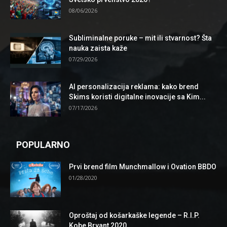
08/06/2026
Subliminalne poruke – mit ili stvarnost? Šta
nauka zaista kaže
07/29/2026
AI personalizacija reklama: kako brend
Skims koristi digitalne inovacije sa Kim...
07/17/2026
POPULARNO
Prvi brend film Munchmallow i Ovation BBDO
01/28/2020
Oproštaj od košarkaške legende – R.I.P.
Kobe Bryant 2020