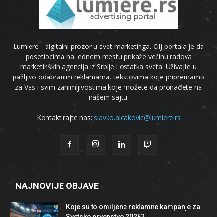
Lumiere - digitalni prozor u svet marketinga. Cilj portala je da
posetiocima na jednom mestu prikaže većinu radova
marketinških agencija iz Srbije i ostatka sveta. Uživajte u
pažljivo odabranim reklamama, tekstovima koje pripremamo
za Vas i svim zanimljivostima koje možete da pronađete na
našem sajtu.
Kontaktirajte nas:
slavko.alcakovic@lumiere.rs
NAJNOVIJE OBJAVE
Koje su to omiljene reklamne kampanje za
Svetsko prvenstvo 2026?