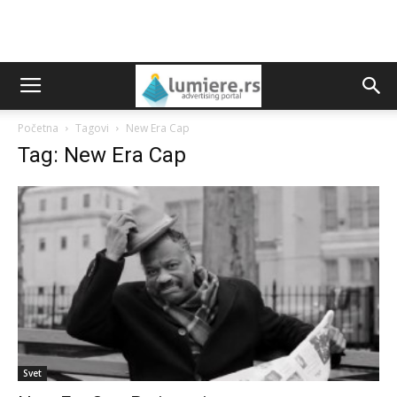
Početna
Tagovi
New Era Cap
Tag: New Era Cap
Svet