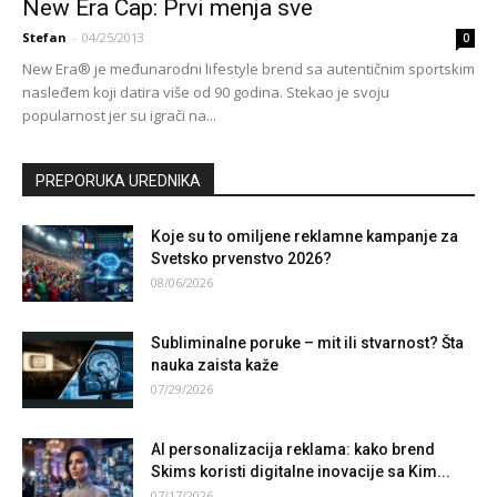
New Era Cap: Prvi menja sve
Stefan
-
04/25/2013
0
New Era® je međunarodni lifestyle brend sa autentičnim sportskim
nasleđem koji datira više od 90 godina. Stekao je svoju
popularnost jer su igrači na...
PREPORUKA UREDNIKA
Koje su to omiljene reklamne kampanje za
Svetsko prvenstvo 2026?
08/06/2026
Subliminalne poruke – mit ili stvarnost? Šta
nauka zaista kaže
07/29/2026
AI personalizacija reklama: kako brend
Skims koristi digitalne inovacije sa Kim...
07/17/2026