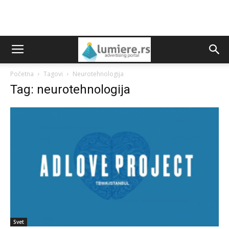
Početna
Tagovi
Neurotehnologija
Tag: neurotehnologija
Svet