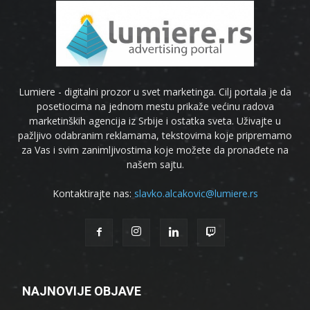
Lumiere - digitalni prozor u svet marketinga. Cilj portala je da
posetiocima na jednom mestu prikaže većinu radova
marketinških agencija iz Srbije i ostatka sveta. Uživajte u
pažljivo odabranim reklamama, tekstovima koje pripremamo
za Vas i svim zanimljivostima koje možete da pronađete na
našem sajtu.
Kontaktirajte nas:
slavko.alcakovic@lumiere.rs
NAJNOVIJE OBJAVE