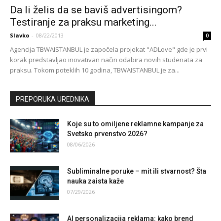
Da li želis da se baviš advertisingom?
Testiranje za praksu marketing...
Slavko
-
08/22/2013
0
Agencija TBWAISTANBUL je započela projekat "ADLove" gde je prvi
korak predstavljao inovativan način odabira novih studenata za
praksu. Tokom poteklih 10 godina, TBWAISTANBUL je za...
PREPORUKA UREDNIKA
Koje su to omiljene reklamne kampanje za
Svetsko prvenstvo 2026?
08/06/2026
Subliminalne poruke – mit ili stvarnost? Šta
nauka zaista kaže
07/29/2026
AI personalizacija reklama: kako brend