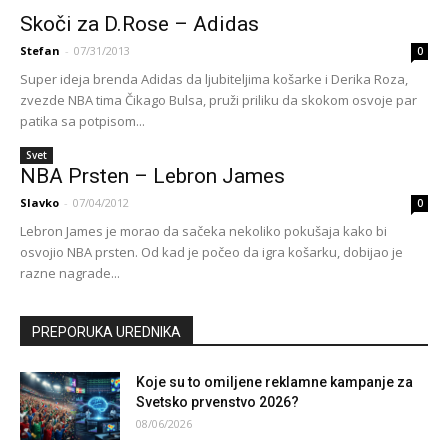
Skoči za D.Rose – Adidas
Stefan
-
07/31/2013
0
Super ideja brenda Adidas da ljubiteljima košarke i Derika Roza,
zvezde NBA tima Čikago Bulsa, pruži priliku da skokom osvoje par
patika sa potpisom...
Svet
NBA Prsten – Lebron James
Slavko
-
07/04/2012
0
Lebron James je morao da sačeka nekoliko pokušaja kako bi
osvojio NBA prsten. Od kad je počeo da igra košarku, dobijao je
razne nagrade...
PREPORUKA UREDNIKA
Koje su to omiljene reklamne kampanje za
Svetsko prvenstvo 2026?
08/06/2026