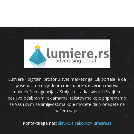
Lumiere - digitalni prozor u svet marketinga. Cilj portala je da
posetiocima na jednom mestu prikaže većinu radova
marketinških agencija iz Srbije i ostatka sveta. Uživajte u
pažljivo odabranim reklamama, tekstovima koje pripremamo
za Vas i svim zanimljivostima koje možete da pronađete na
našem sajtu.
Kontaktirajte nas:
slavko.alcakovic@lumiere.rs