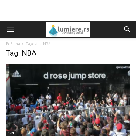
Početna
Tagovi
NBA
Tag: NBA
Svet