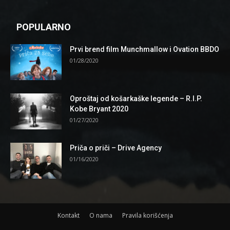
POPULARNO
Prvi brend film Munchmallow i Ovation BBDO
01/28/2020
Oproštaj od košarkaške legende – R.I.P.
Kobe Bryant 2020
01/27/2020
Priča o priči – Drive Agency
01/16/2020
Kontakt
O nama
Pravila korišćenja