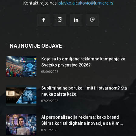
Kontaktirajte nas:
slavko.alcakovic@lumiere.rs
NAJNOVIJE OBJAVE
Koje su to omiljene reklamne kampanje za
Svetsko prvenstvo 2026?
08/06/2026
Subliminalne poruke – mit ili stvarnost? Šta
nauka zaista kaže
07/29/2026
AI personalizacija reklama: kako brend
Skims koristi digitalne inovacije sa Kim...
07/17/2026