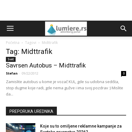
Početna
Tagovi
Midttrafik
Tag: Midttrafik
Svet
Savrsen Autobus – Midttrafik
Stefan
-
09/22/2012
0
Zamislite autobus u kome je vozač KUL, gde su udobna sedišta,
stop dugme koje radi, gde nema gužve i ima svoj pozdrav :) Mislite
da...
PREPORUKA UREDNIKA
Koje su to omiljene reklamne kampanje za