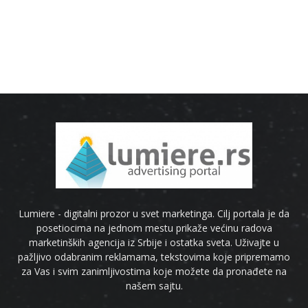
Lumiere - digitalni prozor u svet marketinga. Cilj portala je da
posetiocima na jednom mestu prikaže većinu radova
marketinških agencija iz Srbije i ostatka sveta. Uživajte u
pažljivo odabranim reklamama, tekstovima koje pripremamo
za Vas i svim zanimljivostima koje možete da pronađete na
našem sajtu.