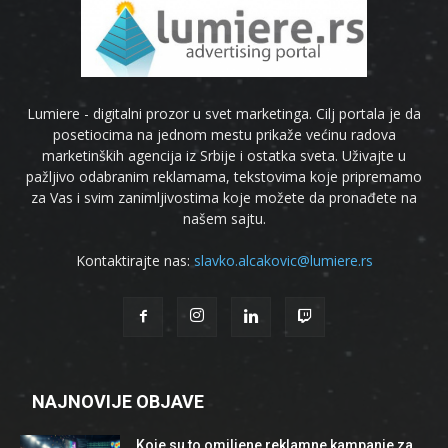
Lumiere - digitalni prozor u svet marketinga. Cilj portala je da
posetiocima na jednom mestu prikaže većinu radova
marketinških agencija iz Srbije i ostatka sveta. Uživajte u
pažljivo odabranim reklamama, tekstovima koje pripremamo
za Vas i svim zanimljivostima koje možete da pronađete na
našem sajtu.
Kontaktirajte nas:
slavko.alcakovic@lumiere.rs
NAJNOVIJE OBJAVE
Koje su to omiljene reklamne kampanje za