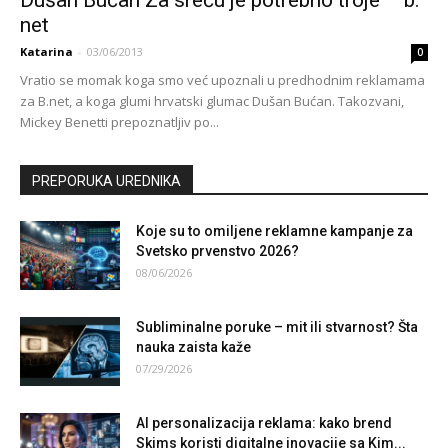
net
Katarina
-
03/06/2013
0
Vratio se momak koga smo već upoznali u predhodnim reklamama
za B.net, a koga glumi hrvatski glumac Dušan Bućan. Takozvani,
Mickey Benetti prepoznatljiv po...
PREPORUKA UREDNIKA
Koje su to omiljene reklamne kampanje za
Svetsko prvenstvo 2026?
08/06/2026
Subliminalne poruke – mit ili stvarnost? Šta
nauka zaista kaže
07/29/2026
AI personalizacija reklama: kako brend
Skims koristi digitalne inovacije sa Kim...