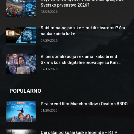
Svetsko prvenstvo 2026?
08/06/2026
Subliminalne poruke – mit ili stvarnost? Šta
nauka zaista kaže
07/29/2026
AI personalizacija reklama: kako brend
Skims koristi digitalne inovacije sa Kim...
07/17/2026
POPULARNO
Prvi brend film Munchmallow i Ovation BBDO
01/28/2020
Oproštaj od košarkaške legende – R.I.P.