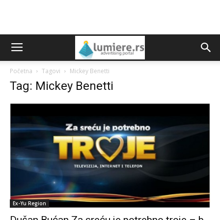
Početna
Tagovi
Mickey Benetti
Tag: Mickey Benetti
Ex-Yu Region
Dušan Bućan Za sreću je potrebno troje – b.