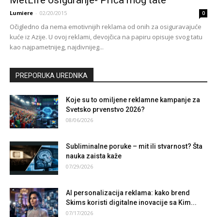
Lumiere
-
02/20/2015
0
Očigledno da nema emotivnijih reklama od onih za osiguravajuće
kuće iz Azije. U ovoj reklami, devojčica na papiru opisuje svog tatu
kao najpametnijeg, najdivnijeg...
PREPORUKA UREDNIKA
Koje su to omiljene reklamne kampanje za
Svetsko prvenstvo 2026?
08/06/2026
Subliminalne poruke – mit ili stvarnost? Šta
nauka zaista kaže
07/29/2026
AI personalizacija reklama: kako brend
Skims koristi digitalne inovacije sa Kim...
07/17/2026