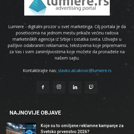
Lumiere - digitalni prozor u svet marketinga. Cilj portala je da
posetiocima na jednom mestu prikaže većinu radova
marketinških agencija iz Srbije i ostatka sveta. Uživajte u
pažljivo odabranim reklamama, tekstovima koje pripremamo
za Vas i svim zanimljivostima koje možete da pronađete na
našem sajtu.
Kontaktirajte nas:
slavko.alcakovic@lumiere.rs
NAJNOVIJE OBJAVE
Koje su to omiljene reklamne kampanje za
Svetsko prvenstvo 2026?