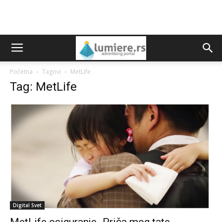
Početna
Tagovi
MetLife
Tag: MetLife
Digital Svet
MetLife osiguranje- Priča mog tate