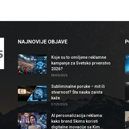
NAJNOVIJE OBJAVE
P
Koje su to omiljene reklamne
kampanje za Svetsko prvenstvo
2026?
08/06/2026
Subliminalne poruke – mit ili
stvarnost? Šta nauka zaista
kaže
07/29/2026
AI personalizacija reklama:
kako brend Skims koristi
digitalne inovacije sa Kim...