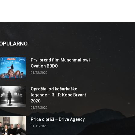
OPULARNO
Prvi brend film Munchmallow i
Ovation BBDO
01/28/2020
Oproštaj od košarkaške
legende – R.I.P. Kobe Bryant
2020
01/27/2020
Priča o priči – Drive Agency
01/16/2020