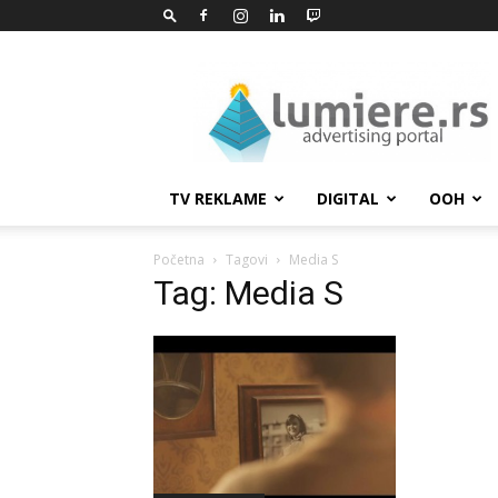
Lumiere.rs
TV REKLAME
DIGITAL
OOH
Početna
Tagovi
Media S
Tag: Media S