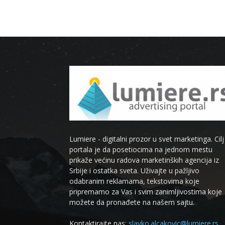
Lumiere - digitalni prozor u svet marketinga. Cilj
portala je da posetiocima na jednom mestu
prikaže većinu radova marketinških agencija iz
Srbije i ostatka sveta. Uživajte u pažljivo
odabranim reklamama, tekstovima koje
pripremamo za Vas i svim zanimljivostima koje
možete da pronađete na našem sajtu.
Kontaktirajte nas:
slavko.alcakovic@lumiere.rs