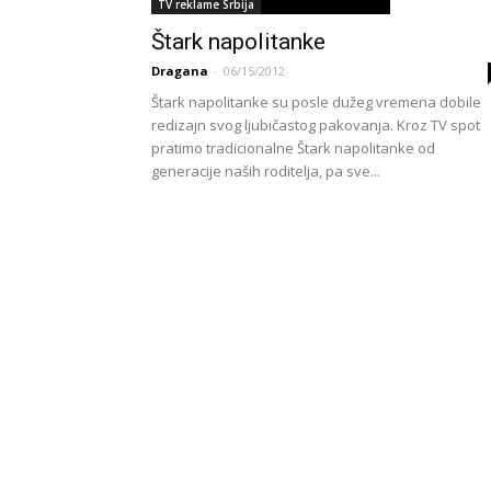
TV reklame Srbija
Štark napolitanke
Dragana
-
06/15/2012
Štark napolitanke su posle dužeg vremena dobile
redizajn svog ljubičastog pakovanja. Kroz TV spot
pratimo tradicionalne Štark napolitanke od
generacije naših roditelja, pa sve...