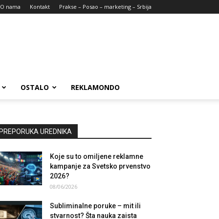
O nama
Kontakt
Prakse – Posao – marketing – Srbija
OSTALO
REKLAMONDO
PREPORUKA UREDNIKA
Koje su to omiljene reklamne
kampanje za Svetsko prvenstvo
2026?
08/06/2026
Subliminalne poruke – mit ili
stvarnost? Šta nauka zaista