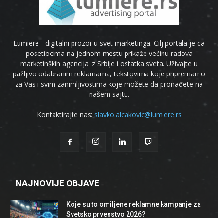
Lumiere - digitalni prozor u svet marketinga. Cilj portala je da
posetiocima na jednom mestu prikaže većinu radova
marketinških agencija iz Srbije i ostatka sveta. Uživajte u
pažljivo odabranim reklamama, tekstovima koje pripremamo
za Vas i svim zanimljivostima koje možete da pronađete na
našem sajtu.
Kontaktirajte nas:
slavko.alcakovic@lumiere.rs
NAJNOVIJE OBJAVE
Koje su to omiljene reklamne kampanje za
Svetsko prvenstvo 2026?