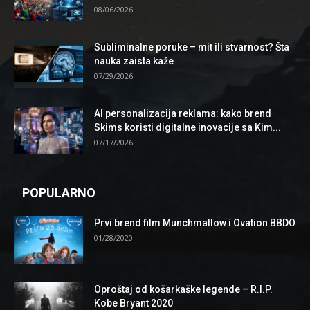
08/06/2026
Subliminalne poruke – mit ili stvarnost? Šta
nauka zaista kaže
07/29/2026
AI personalizacija reklama: kako brend
Skims koristi digitalne inovacije sa Kim...
07/17/2026
POPULARNO
Prvi brend film Munchmallow i Ovation BBDO
01/28/2020
Oproštaj od košarkaške legende – R.I.P.
Kobe Bryant 2020