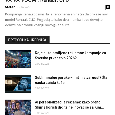
Stefan
-
03/29/2013
0
Kompanija Renault osmislila je fenomenalan način da prikaže novi
model Renault CLIO. Pogledajte kako dva momka i dve devojke
odlaze na probnu vožnju novog Renaulta...
PREPORUKA UREDNIKA
Koje su to omiljene reklamne kampanje za
Svetsko prvenstvo 2026?
08/06/2026
Subliminalne poruke – mit ili stvarnost? Šta
nauka zaista kaže
07/29/2026
AI personalizacija reklama: kako brend
Skims koristi digitalne inovacije sa Kim...
07/17/2026