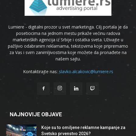
Lumiere - digitalni prozor u svet marketinga. Cilj portala je da
posetiocima na jednom mestu prikaže većinu radova
marketinških agencija iz Srbije i ostatka sveta. Uživajte u
pažljivo odabranim reklamama, tekstovima koje pripremamo
za Vas i svim zanimljivostima koje možete da pronađete na
našem sajtu.
Kontaktirajte nas:
slavko.alcakovic@lumiere.rs
NAJNOVIJE OBJAVE
Koje su to omiljene reklamne kampanje za
Svetsko prvenstvo 2026?