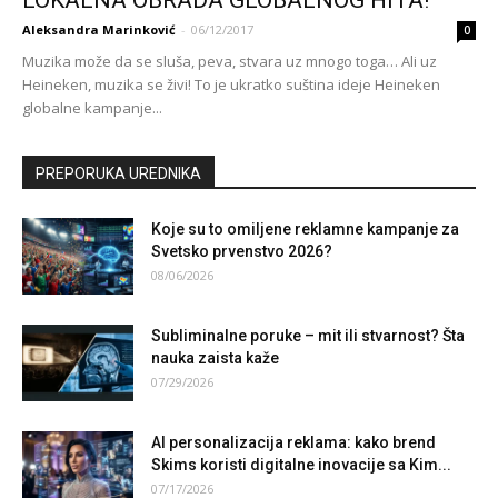
Aleksandra Marinković
-
06/12/2017
0
Muzika može da se sluša, peva, stvara uz mnogo toga… Ali uz
Heineken, muzika se živi! To je ukratko suština ideje Heineken
globalne kampanje...
PREPORUKA UREDNIKA
Koje su to omiljene reklamne kampanje za
Svetsko prvenstvo 2026?
08/06/2026
Subliminalne poruke – mit ili stvarnost? Šta
nauka zaista kaže
07/29/2026
AI personalizacija reklama: kako brend
Skims koristi digitalne inovacije sa Kim...
07/17/2026