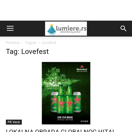
Početna
Tagovi
Lovefest
Tag: Lovefest
PR Vesti
LOKALNA OBRADA GLOBALNOG HITA!