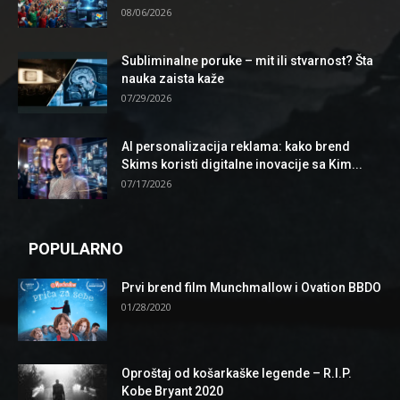
08/06/2026
Subliminalne poruke – mit ili stvarnost? Šta
nauka zaista kaže
07/29/2026
AI personalizacija reklama: kako brend
Skims koristi digitalne inovacije sa Kim...
07/17/2026
POPULARNO
Prvi brend film Munchmallow i Ovation BBDO
01/28/2020
Oproštaj od košarkaške legende – R.I.P.
Kobe Bryant 2020