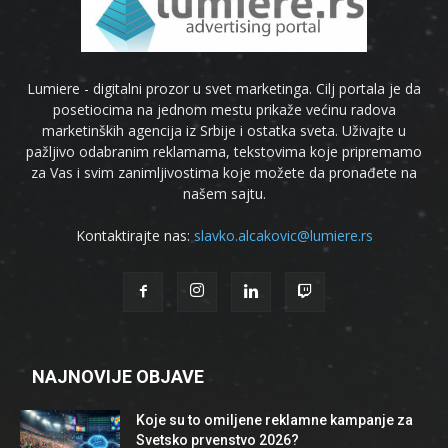
Lumiere - digitalni prozor u svet marketinga. Cilj portala je da
posetiocima na jednom mestu prikaže većinu radova
marketinških agencija iz Srbije i ostatka sveta. Uživajte u
pažljivo odabranim reklamama, tekstovima koje pripremamo
za Vas i svim zanimljivostima koje možete da pronađete na
našem sajtu.
Kontaktirajte nas:
slavko.alcakovic@lumiere.rs
NAJNOVIJE OBJAVE
Koje su to omiljene reklamne kampanje za
Svetsko prvenstvo 2026?