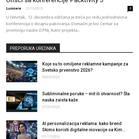
Lumiere
-
12/13/2013
0
U četvrtak, 12. decembra održana je treća po redu jednodnevna
konferencija o dizajnu pakovanja. Domaćin je bio Centar za
promociju nauke (CPN), Autor projekta...
PREPORUKA UREDNIKA
Koje su to omiljene reklamne kampanje za
Svetsko prvenstvo 2026?
08/06/2026
Subliminalne poruke – mit ili stvarnost? Šta
nauka zaista kaže
07/29/2026
AI personalizacija reklama: kako brend
Skims koristi digitalne inovacije sa Kim...
07/17/2026