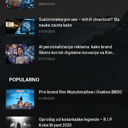
08/06/2026
Subliminalne poruke – mit ili stvarnost? Šta
nauka zaista kaže
07/29/2026
AI personalizacija reklama: kako brend
Skims koristi digitalne inovacije sa Kim...
07/17/2026
POPULARNO
Prvi brend film Munchmallow i Ovation BBDO
01/28/2020
Oproštaj od košarkaške legende – R.I.P.
Kobe Bryant 2020