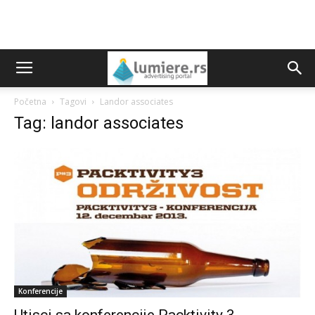
Početna
Tagovi
Landor associates
Tag: landor associates
Konferencije
Utisci sa konferencije Packtivity 3