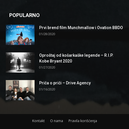
POPULARNO
Prvi brend film Munchmallow i Ovation BBDO
01/28/2020
Oproštaj od košarkaške legende – R.I.P.
Kobe Bryant 2020
01/27/2020
Priča o priči – Drive Agency
01/16/2020
Kontakt
O nama
Pravila korišćenja