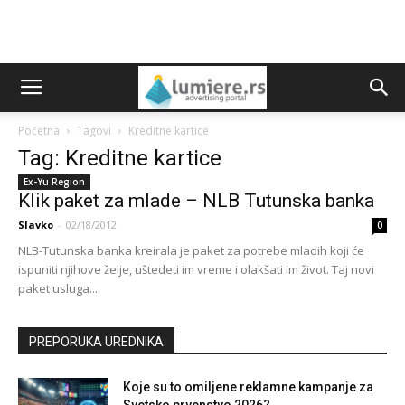
Početna
Tagovi
Kreditne kartice
Tag: Kreditne kartice
Ex-Yu Region
Klik paket za mlade – NLB Tutunska banka
Slavko
-
02/18/2012
0
NLB-Tutunska banka kreirala je paket za potrebe mladih koji će
ispuniti njihove želje, uštedeti im vreme i olakšati im život. Taj novi
paket usluga...
PREPORUKA UREDNIKA
Koje su to omiljene reklamne kampanje za