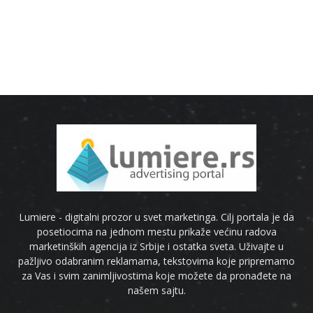
Lumiere - digitalni prozor u svet marketinga. Cilj portala je da
posetiocima na jednom mestu prikaže većinu radova
marketinških agencija iz Srbije i ostatka sveta. Uživajte u
pažljivo odabranim reklamama, tekstovima koje pripremamo
za Vas i svim zanimljivostima koje možete da pronađete na
našem sajtu.