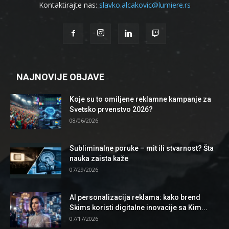
Kontaktirajte nas:
slavko.alcakovic@lumiere.rs
NAJNOVIJE OBJAVE
Koje su to omiljene reklamne kampanje za
Svetsko prvenstvo 2026?
08/06/2026
Subliminalne poruke – mit ili stvarnost? Šta
nauka zaista kaže
07/29/2026
AI personalizacija reklama: kako brend
Skims koristi digitalne inovacije sa Kim...
07/17/2026