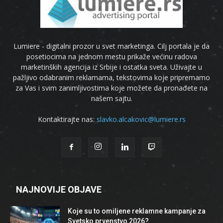
Lumiere - digitalni prozor u svet marketinga. Cilj portala je da
posetiocima na jednom mestu prikaže većinu radova
marketinških agencija iz Srbije i ostatka sveta. Uživajte u
pažljivo odabranim reklamama, tekstovima koje pripremamo
za Vas i svim zanimljivostima koje možete da pronađete na
našem sajtu.
Kontaktirajte nas:
slavko.alcakovic@lumiere.rs
NAJNOVIJE OBJAVE
Koje su to omiljene reklamne kampanje za
Svetsko prvenstvo 2026?