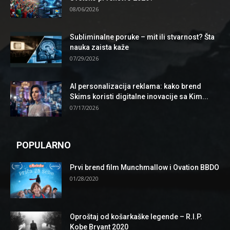
08/06/2026
Subliminalne poruke – mit ili stvarnost? Šta
nauka zaista kaže
07/29/2026
AI personalizacija reklama: kako brend
Skims koristi digitalne inovacije sa Kim...
07/17/2026
POPULARNO
Prvi brend film Munchmallow i Ovation BBDO
01/28/2020
Oproštaj od košarkaške legende – R.I.P.
Kobe Bryant 2020