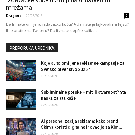
mrežama
Dragana
-
02/26/2013
2
Da li imate omiljenu izdavačku kuću? A da li ste je lajkovali na fejsu?
Ili je pratite na Twitteru? Da li znate uopšte koliko...
PREPORUKA UREDNIKA
Koje su to omiljene reklamne kampanje za
Svetsko prvenstvo 2026?
08/06/2026
Subliminalne poruke – mit ili stvarnost? Šta
nauka zaista kaže
07/29/2026
AI personalizacija reklama: kako brend
Skims koristi digitalne inovacije sa Kim...
07/17/2026