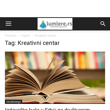
Početna
Tagovi
Kreativni centar
Tag: Kreativni centar
Istraživanja
Izdavačke kuće u Srbiji na društvenim