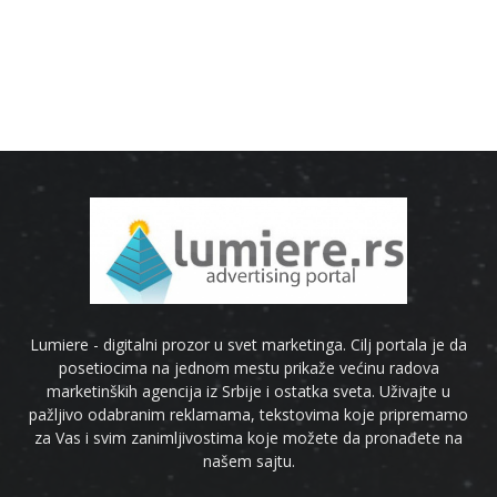
Lumiere - digitalni prozor u svet marketinga. Cilj portala je da
posetiocima na jednom mestu prikaže većinu radova
marketinških agencija iz Srbije i ostatka sveta. Uživajte u
pažljivo odabranim reklamama, tekstovima koje pripremamo
za Vas i svim zanimljivostima koje možete da pronađete na
našem sajtu.