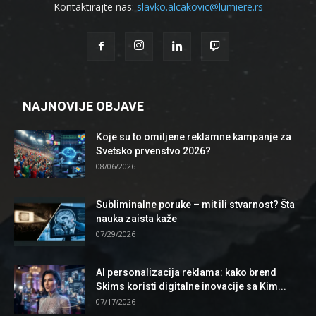
Kontaktirajte nas:
slavko.alcakovic@lumiere.rs
NAJNOVIJE OBJAVE
Koje su to omiljene reklamne kampanje za
Svetsko prvenstvo 2026?
08/06/2026
Subliminalne poruke – mit ili stvarnost? Šta
nauka zaista kaže
07/29/2026
AI personalizacija reklama: kako brend
Skims koristi digitalne inovacije sa Kim...
07/17/2026