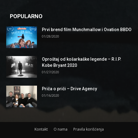
POPULARNO
Prvi brend film Munchmallow i Ovation BBDO
01/28/2020
Oproštaj od košarkaške legende – R.I.P.
Kobe Bryant 2020
01/27/2020
Priča o priči – Drive Agency
01/16/2020
Kontakt
O nama
Pravila korišćenja