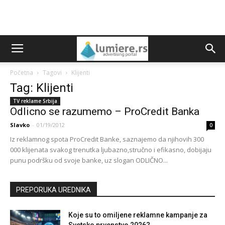
Početna
Tagovi
Klijenti
Tag: Klijenti
TV reklame Srbija
Odlicno se razumemo – ProCredit Banka
Slavko
-
01/19/2012
0
Iz reklamnog spota ProCredit Banke, saznajemo da njihovih 300
000 klijenata svakog trenutka ljubazno,stručno i efikasno, dobijaju
punu podršku od svoje banke, uz slogan ODLIČNO...
PREPORUKA UREDNIKA
Koje su to omiljene reklamne kampanje za