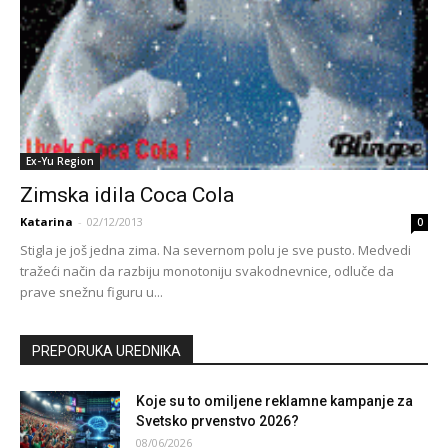
Ex-Yu Region
Zimska idila Coca Cola
Katarina
-
02/12/2013
0
Stigla je još jedna zima. Na severnom polu je sve pusto. Medvedi
tražeći način da razbiju monotoniju svakodnevnice, odluče da
prave snežnu figuru u...
PREPORUKA UREDNIKA
Koje su to omiljene reklamne kampanje za
Svetsko prvenstvo 2026?
08/06/2026