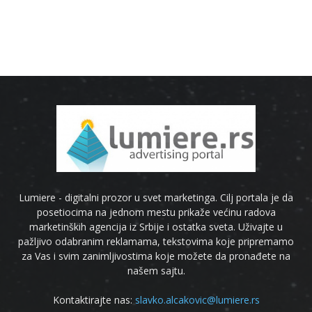
Lumiere - digitalni prozor u svet marketinga. Cilj portala je da
posetiocima na jednom mestu prikaže većinu radova
marketinških agencija iz Srbije i ostatka sveta. Uživajte u
pažljivo odabranim reklamama, tekstovima koje pripremamo
za Vas i svim zanimljivostima koje možete da pronađete na
našem sajtu.
Kontaktirajte nas:
slavko.alcakovic@lumiere.rs