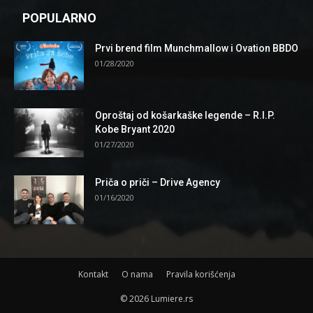
POPULARNO
Prvi brend film Munchmallow i Ovation BBDO
01/28/2020
Oproštaj od košarkaške legende – R.I.P.
Kobe Bryant 2020
01/27/2020
Priča o priči – Drive Agency
01/16/2020
Kontakt
O nama
Pravila korišćenja
© 2026 Lumiere.rs