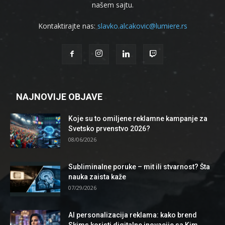
našem sajtu.
Kontaktirajte nas:
slavko.alcakovic@lumiere.rs
NAJNOVIJE OBJAVE
Koje su to omiljene reklamne kampanje za
Svetsko prvenstvo 2026?
08/06/2026
Subliminalne poruke – mit ili stvarnost? Šta
nauka zaista kaže
07/29/2026
AI personalizacija reklama: kako brend
Skims koristi digitalne inovacije sa Kim...