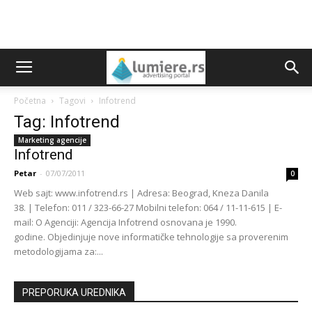
Početna
Tagovi
Infotrend
Tag: Infotrend
Marketing agencije
Infotrend
Petar
-
07/07/2011
0
Web sajt: www.infotrend.rs | Adresa: Beograd, Kneza Danila
38. | Telefon: 011 / 323-66-27 Mobilni telefon: 064 / 11-11-615 | E-
mail: O Agenciji: Agencija Infotrend osnovana je 1990.
godine. Objedinjuje nove informatičke tehnologije sa proverenim
metodologijama za:...
PREPORUKA UREDNIKA