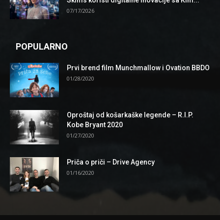
07/17/2026
POPULARNO
Prvi brend film Munchmallow i Ovation BBDO
01/28/2020
Oproštaj od košarkaške legende – R.I.P.
Kobe Bryant 2020
01/27/2020
Priča o priči – Drive Agency
01/16/2020