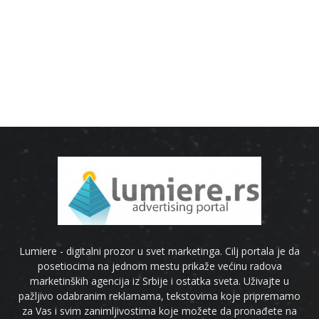
Lumiere - digitalni prozor u svet marketinga. Cilj portala je da
posetiocima na jednom mestu prikaže većinu radova
marketinških agencija iz Srbije i ostatka sveta. Uživajte u
pažljivo odabranim reklamama, tekstovima koje pripremamo
za Vas i svim zanimljivostima koje možete da pronađete na