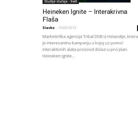
Studije slučaja - Svet
Heineken Ignite – Interakrivna
Flaša
Slavko
-
05/09/2013
Marketinška agencija Tribal DDB iz Holandije, kreir
je interesantnu kampanju u kojoj uz pomoć
interaktivnih alata proizvod dolazi u prvi plan.
Heineken Ignite...