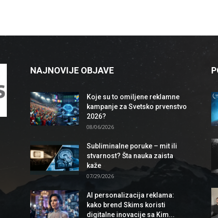
NAJNOVIJE OBJAVE
P
Koje su to omiljene reklamne
kampanje za Svetsko prvenstvo
2026?
08/06/2026
Subliminalne poruke – mit ili
stvarnost? Šta nauka zaista
kaže
07/29/2026
AI personalizacija reklama:
kako brend Skims koristi
digitalne inovacije sa Kim...