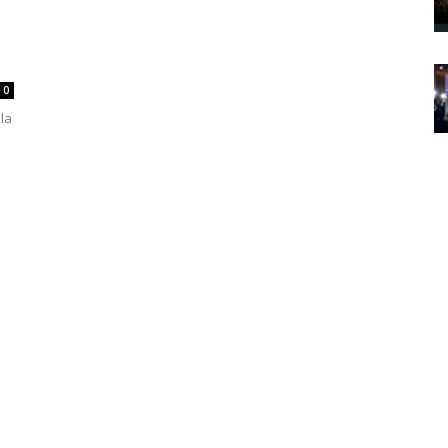
0
ala