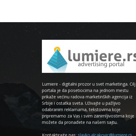
Lumiere - digitalni prozor u svet marketinga. Cilj
portala je da posetiocima na jednom mestu
prikaže većinu radova marketinških agencija iz
Srbije i ostatka sveta. Uživajte u pažljivo
odabranim reklamama, tekstovima koje
pripremamo za Vas i svim zanimljivostima koje
možete da pronađete na našem sajtu.
Kontaktirajte nas:
slavko.alcakovic@lumiere.rs