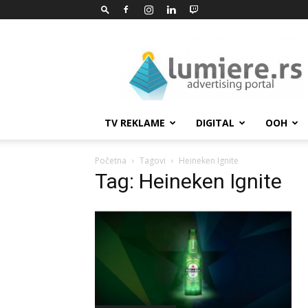
Lumiere.rs
TV REKLAME
DIGITAL
OOH
Početna
Tagovi
Heineken Ignite
Tag: Heineken Ignite