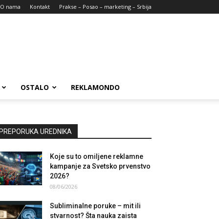
O nama
Kontakt
Prakse – Posao – marketing – Srbija
OSTALO
REKLAMONDO
PREPORUKA UREDNIKA
Koje su to omiljene reklamne
kampanje za Svetsko prvenstvo
2026?
08/06/2026
Subliminalne poruke – mit ili
stvarnost? Šta nauka zaista