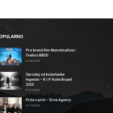
OPULARNO
Prvi brend film Munchmallow i
Ovation BBDO
01/28/2020
Oproštaj od košarkaške
legende – R.I.P. Kobe Bryant
2020
01/27/2020
Priča o priči – Drive Agency
01/16/2020