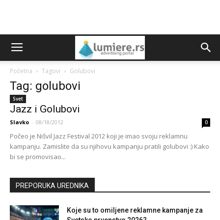
Početna
Tagovi
Golubovi
Tag: golubovi
Svet
Jazz i Golubovi
Slavko
-
08/18/2012
0
Počeo je Nišvil Jazz Festival 2012 koji je imao svoju reklamnu
kampanju. Zamislite da su njihovu kampanju pratili golubovi :) Kako
bi se promovisao...
PREPORUKA UREDNIKA
Koje su to omiljene reklamne kampanje za