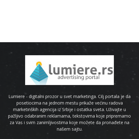
Lumiere - digitalni prozor u svet marketinga. Cilj portala je da
posetiocima na jednom mestu prikaže većinu radova
marketinških agencija iz Srbije i ostatka sveta. Uživajte u
pažljivo odabranim reklamama, tekstovima koje pripremamo
za Vas i svim zanimljivostima koje možete da pronađete na
našem sajtu.