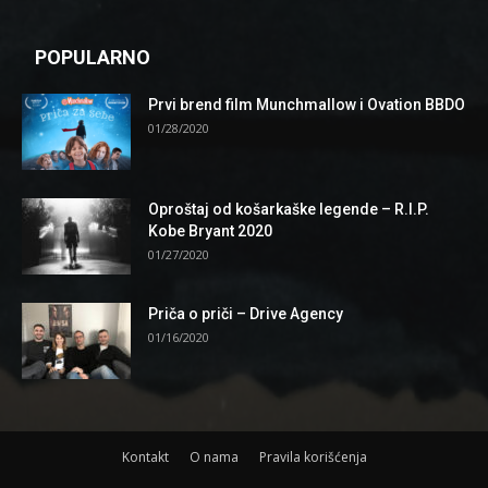
POPULARNO
Prvi brend film Munchmallow i Ovation BBDO
01/28/2020
Oproštaj od košarkaške legende – R.I.P.
Kobe Bryant 2020
01/27/2020
Priča o priči – Drive Agency
01/16/2020
Kontakt
O nama
Pravila korišćenja