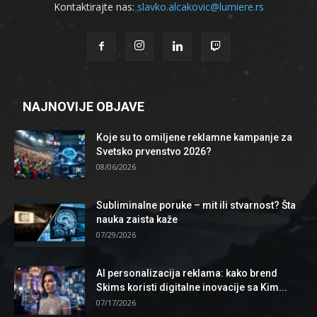
Kontaktirajte nas:
slavko.alcakovic@lumiere.rs
NAJNOVIJE OBJAVE
Koje su to omiljene reklamne kampanje za
Svetsko prvenstvo 2026?
08/06/2026
Subliminalne poruke – mit ili stvarnost? Šta
nauka zaista kaže
07/29/2026
AI personalizacija reklama: kako brend
Skims koristi digitalne inovacije sa Kim...
07/17/2026