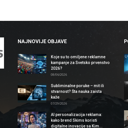
NAJNOVIJE OBJAVE
P
Koje su to omiljene reklamne
kampanje za Svetsko prvenstvo
2026?
08/06/2026
Subliminalne poruke – mit ili
stvarnost? Šta nauka zaista
kaže
07/29/2026
AI personalizacija reklama:
kako brend Skims koristi
digitalne inovacije sa Kim...