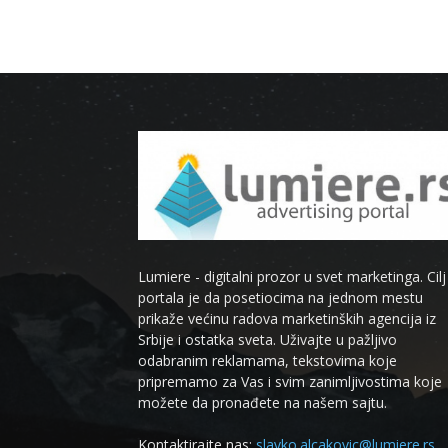
Lumiere - digitalni prozor u svet marketinga. Cilj
portala je da posetiocima na jednom mestu
prikaže većinu radova marketinških agencija iz
Srbije i ostatka sveta. Uživajte u pažljivo
odabranim reklamama, tekstovima koje
pripremamo za Vas i svim zanimljivostima koje
možete da pronađete na našem sajtu.
Kontaktirajte nas:
slavko.alcakovic@lumiere.rs