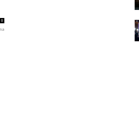
0
ama