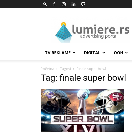
Lumiere.rs
TV REKLAME
DIGITAL
OOH
Početna
Tagovi
Finale super bowl
Tag: finale super bowl