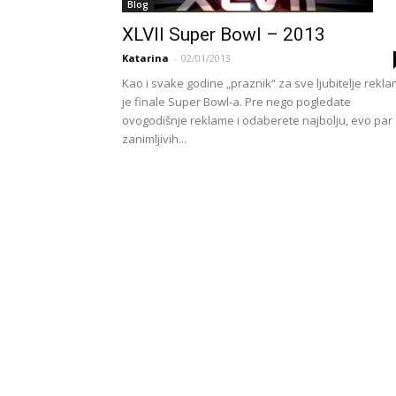
Blog
XLVII Super Bowl – 2013
Katarina
-
02/01/2013
Kao i svake godine „praznik“ za sve ljubitelje rekl
je finale Super Bowl-a. Pre nego pogledate
ovogodišnje reklame i odaberete najbolju, evo par
zanimljivih...