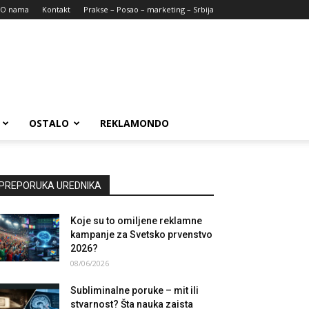
O nama
Kontakt
Prakse – Posao – marketing – Srbija
OSTALO
REKLAMONDO
PREPORUKA UREDNIKA
Koje su to omiljene reklamne
kampanje za Svetsko prvenstvo
2026?
08/06/2026
Subliminalne poruke – mit ili
stvarnost? Šta nauka zaista