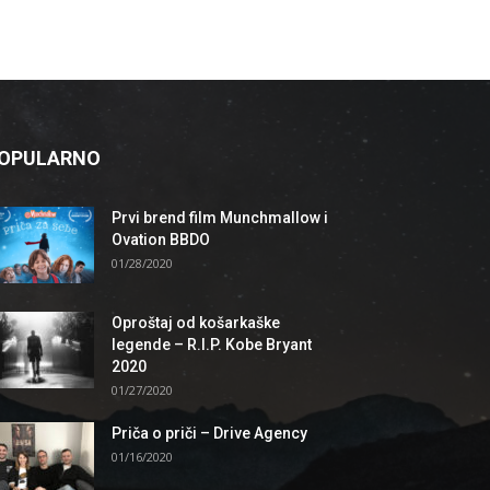
OPULARNO
Prvi brend film Munchmallow i
Ovation BBDO
01/28/2020
Oproštaj od košarkaške
legende – R.I.P. Kobe Bryant
2020
01/27/2020
Priča o priči – Drive Agency
01/16/2020