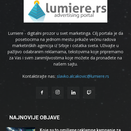
Lumiere - digitalni prozor u svet marketinga. Cilj portala je da
posetiocima na jednom mestu prikaže većinu radova
marketinških agencija iz Srbije i ostatka sveta. Uživajte u
pažljivo odabranim reklamama, tekstovima koje pripremamo
za Vas i svim zanimljivostima koje možete da pronađete na
našem sajtu.
Kontaktirajte nas:
slavko.alcakovic@lumiere.rs
NAJNOVIJE OBJAVE
Koje su to omiljene reklamne kampanje za