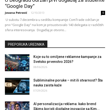
“Google Day”
Jovana Petrović
-
12/10/2013
0
U subotu 7.decembra u sedištu kompanije ComTrade održan je
prvi “Google Day” na kom je prisustvovalo 140 delegata iz različitih
sfera interesovanja. Događaj je otvorio...
PREPORUKA UREDNIKA
Koje su to omiljene reklamne kampanje za
Svetsko prvenstvo 2026?
08/06/2026
Subliminalne poruke – mit ili stvarnost? Šta
nauka zaista kaže
07/29/2026
AI personalizacija reklama: kako brend
Skims koristi digitalne inovacije sa Kim...