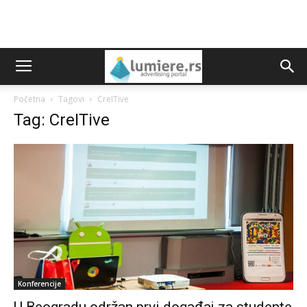
Početna
Tagovi
CreITive
Tag: CreITive
Konferencije
U Beogradu održan prvi događaj za studente