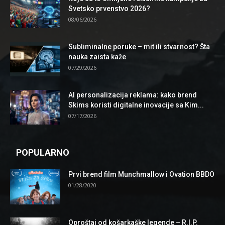
Svetsko prvenstvo 2026?
08/06/2026
Subliminalne poruke – mit ili stvarnost? Šta
nauka zaista kaže
07/29/2026
AI personalizacija reklama: kako brend
Skims koristi digitalne inovacije sa Kim...
07/17/2026
POPULARNO
Prvi brend film Munchmallow i Ovation BBDO
01/28/2020
Oproštaj od košarkaške legende – R.I.P.