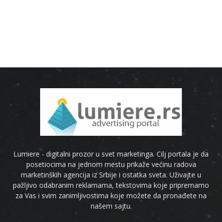
Lumiere - digitalni prozor u svet marketinga. Cilj portala je da
posetiocima na jednom mestu prikaže većinu radova
marketinških agencija iz Srbije i ostatka sveta. Uživajte u
pažljivo odabranim reklamama, tekstovima koje pripremamo
za Vas i svim zanimljivostima koje možete da pronađete na
našem sajtu.