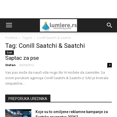
Početna
Tagovi
Conill Saatchi & Saatchi
Tag: Conill Saatchi & Saatchi
Svet
Saptac za pse
Stefan
-
06/26/2012
0
Vas pas može da nauči više nogo što Vi možete da zamislite. Sa
ovom porukom agencija Conill Saatchi & Saatchi iz SAD je kreirala
simpatične...
PREPORUKA UREDNIKA
Koje su to omiljene reklamne kampanje za