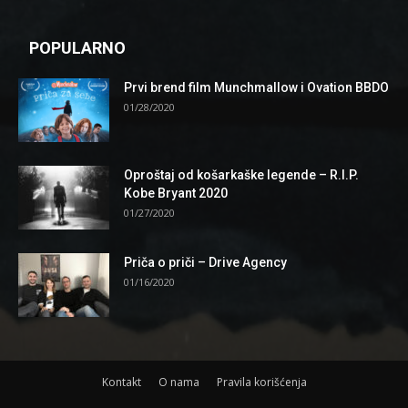
POPULARNO
Prvi brend film Munchmallow i Ovation BBDO
01/28/2020
Oproštaj od košarkaške legende – R.I.P.
Kobe Bryant 2020
01/27/2020
Priča o priči – Drive Agency
01/16/2020
Kontakt
O nama
Pravila korišćenja