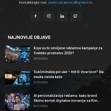
Kontaktirajte nas:
slavko.alcakovic@lumiere.rs
NAJNOVIJE OBJAVE
Koje su to omiljene reklamne kampanje za
Svetsko prvenstvo 2026?
08/06/2026
Subliminalne poruke – mit ili stvarnost? Šta
nauka zaista kaže
07/29/2026
AI personalizacija reklama: kako brend
Skims koristi digitalne inovacije sa Kim...
07/17/2026