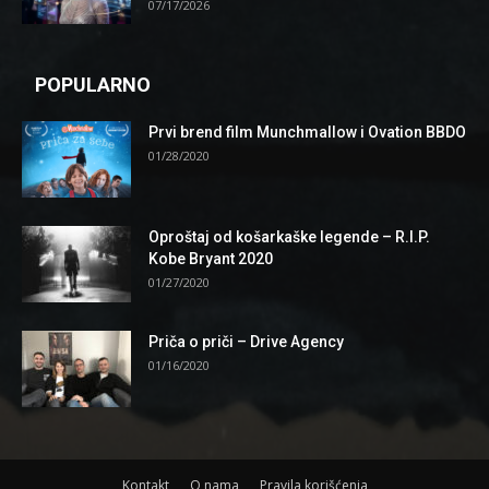
07/17/2026
POPULARNO
Prvi brend film Munchmallow i Ovation BBDO
01/28/2020
Oproštaj od košarkaške legende – R.I.P.
Kobe Bryant 2020
01/27/2020
Priča o priči – Drive Agency
01/16/2020
Kontakt
O nama
Pravila korišćenja