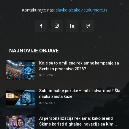
Kontaktirajte nas:
slavko.alcakovic@lumiere.rs
NAJNOVIJE OBJAVE
Koje su to omiljene reklamne kampanje za
Svetsko prvenstvo 2026?
08/06/2026
Subliminalne poruke – mit ili stvarnost? Šta
nauka zaista kaže
07/29/2026
AI personalizacija reklama: kako brend
Skims koristi digitalne inovacije sa Kim...