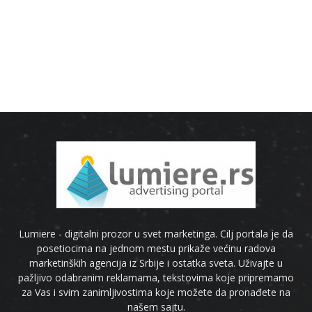
Lumiere - digitalni prozor u svet marketinga. Cilj portala je da
posetiocima na jednom mestu prikaže većinu radova
marketinških agencija iz Srbije i ostatka sveta. Uživajte u
pažljivo odabranim reklamama, tekstovima koje pripremamo
za Vas i svim zanimljivostima koje možete da pronađete na
našem sajtu.