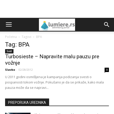
Početna
Tagovi
BPA
Tag: BPA
Svet
Turbosieste – Napravite malu pauzu pre
vožnje
Slavko
-
02/28/2012
0
U 2011 godini osmišljena je kampanja podizanja svesti o
pospanosti tokom vožnje. Pokušano je da se prikaže, kako mala
pauza može da se napravi...
PREPORUKA UREDNIKA